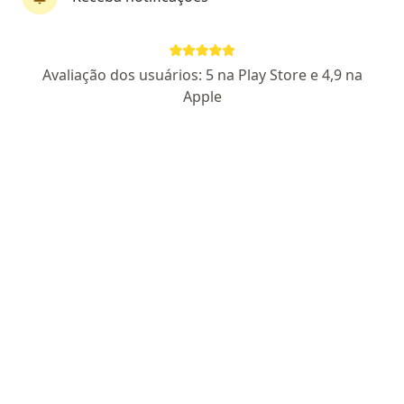
Dr. Carlos Rodrigues
Avaliação dos usuários: 5 na Play Store e 4,9 na
·
Mais
Dentista, Ortodontista
Apple
277 opiniões
CRO SP 93398
Rua Doutor Luiz Migliano 1986, São Paulo
•
Mapa
CR Odontologia (Dr. Carlos Rodrigues)
Primeira consulta Odontológica
a partir de r$ 200
Esse especialista não oferece agendamento online para esse endereço.
Solicite um atendimento