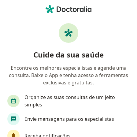
Men
Crescimento Excessivo Da Gengiva • São Paulo, Brasil
Filtros
• 1
Convênio
Mapa
Profissionais com experiência Crescimento
Cuide da sua saúde
Excessivo Da Gengiva, São Paulo
Encontre os melhores especialistas e agende uma
consulta. Baixe o App e tenha acesso a ferramentas
Qual especialização você está procurando?
exclusivas e gratuitas.
Dentista
Cirurgião buco-maxilo-facial
Ort
Organize as suas consultas de um jeito
simples
Envie mensagens para os especialistas
Receba notificações