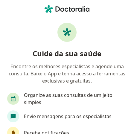
Men
Deficiências Nutricionais • Aparecida de Goiânia, Goiás GO
Filtros
• 1
Convênio
Mapa
Profissionais com experiência Deficiências
Cuide da sua saúde
Nutricionais, Aparecida de Goiânia
Encontre os melhores especialistas e agende uma
consulta. Baixe o App e tenha acesso a ferramentas
Qual especialização você está procurando?
exclusivas e gratuitas.
Nutricionista
Nutrólogo
Pediatra
Ps
Organize as suas consultas de um jeito
simples
Envie mensagens para os especialistas
Receba notificações