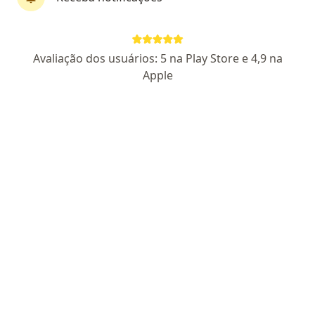
Perfil novo
Pagamento online
Avaliação dos usuários: 5 na Play Store e 4,9 na
Parcelamento disponível
Apple
Fernando Borba
·
Mais
Psicólogo
19 opiniões
CRP SP 221864
Endereço
Teleconsulta
Rua Sebastião Velho 202, São Paulo
•
Mapa
Atendimento Presencial - Fernando Borba
Consulta Psicologia
R$ 100
Esse especialista não oferece agendamento online para esse endereço.
Solicite um atendimento