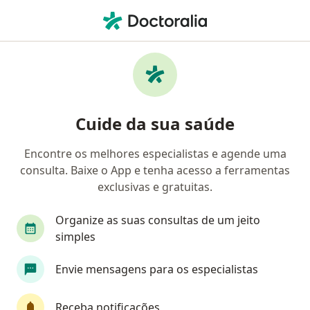
Men
Delírio • São Paulo, Brasil
Filtros
• 1
Convênio
Mapa
Profissionais com experiência Delírio, São
Cuide da sua saúde
Paulo
Encontre os melhores especialistas e agende uma
consulta. Baixe o App e tenha acesso a ferramentas
Qual especialização você está procurando?
exclusivas e gratuitas.
Psicólogo
Psiquiatra
Psicanalista
Méd
Organize as suas consultas de um jeito
simples
Envie mensagens para os especialistas
Receba notificações