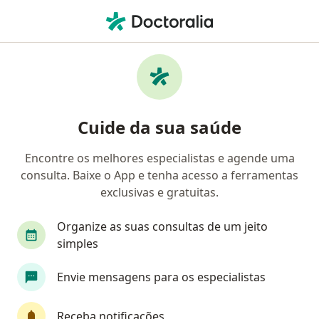
Men
Dengue • Santo André, São Paulo SP
Filtros
• 1
Convênio
Mapa
Profissionais com experiência Dengue,
Cuide da sua saúde
Santo André
Encontre os melhores especialistas e agende uma
consulta. Baixe o App e tenha acesso a ferramentas
Qual especialização você está procurando?
exclusivas e gratuitas.
Médico clínico geral
Médico de família
Ge
Organize as suas consultas de um jeito
simples
Envie mensagens para os especialistas
Receba notificações