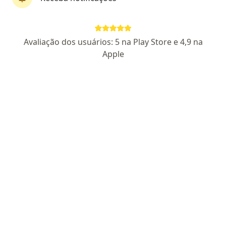
Pagamento online
Avaliação dos usuários: 5 na Play Store e 4,9 na
Dra. Carolina Borelli
Apple
Nutróloga, Médica de família
27 opiniões
CRM SP 149182
RQE não encontrado para Nutrologia
RQE
não encontrado para Medicina de Família
Pacientes fiéis
Endereço
Teleconsulta
Rua Vinte e Um de Abril, 180, São Bernardo do Campo
•
Mapa
Saúde Integrada
Consulta generalista
R$ 450
Esse especialista não oferece agendamento online para esse endereço.