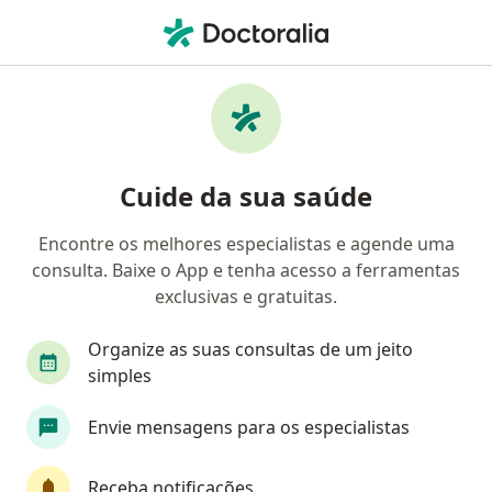
Men
Emagrecimento • Santo André, São Paulo SP
Filtros
• 1
Convênio
Mapa
Profissionais com experiência
Cuide da sua saúde
Emagrecimento, Santo André
Encontre os melhores especialistas e agende uma
consulta. Baixe o App e tenha acesso a ferramentas
Qual especialização você está procurando?
exclusivas e gratuitas.
Nutricionista
Médico clínico geral
Endocr
Organize as suas consultas de um jeito
simples
Envie mensagens para os especialistas
Receba notificações