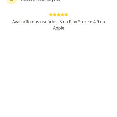
Pagamento online
Avaliação dos usuários: 5 na Play Store e 4,9 na
Dra. Carolina Borelli
Apple
Nutróloga, Médica de família
27 opiniões
CRM SP 149182
RQE não encontrado para Nutrologia
RQE
não encontrado para Medicina de Família
Pacientes fiéis
Endereço
Teleconsulta
Rua Vinte e Um de Abril, 180, São Bernardo do Campo
•
Mapa
Saúde Integrada
Consulta generalista
R$ 450
Esse especialista não oferece agendamento online para esse endereço.