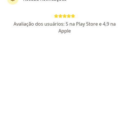
Dra. Juliana Monteiro
Avaliação dos usuários: 5 na Play Store e 4,9 na
·
Mais
Nutricionista
Apple
26 opiniões
CRN10 7620
Endereço
Teleconsulta
Rua 3000 843, Balneário Camboriú
•
Mapa
Weclinic
Consulta de nutrição
R$ 250
Esse especialista não oferece agendamento online para esse endereço.
Solicite um atendimento