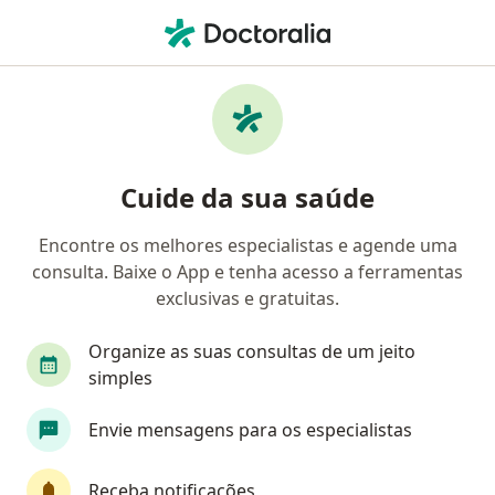
Men
Desnutrição • Belo Horizonte, Minas Gerais MG
Filtros
• 1
Convênio
Mapa
Profissionais com experiência Desnutrição,
Cuide da sua saúde
Belo Horizonte
Encontre os melhores especialistas e agende uma
consulta. Baixe o App e tenha acesso a ferramentas
Qual especialização você está procurando?
exclusivas e gratuitas.
Nutricionista
Médico clínico geral
Nutról
Organize as suas consultas de um jeito
simples
Envie mensagens para os especialistas
Receba notificações