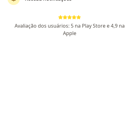
Perfil novo
Pagamento online
Avaliação dos usuários: 5 na Play Store e 4,9 na
Parcelamento disponível
Apple
Dra. Stephanny Gomes
·
Mais
Nutróloga, Geriatra
19 opiniões
CRM MG 91967
- RQE não encontrado (NUTRÓLOGO)
- RQE
não encontrado (GERIATRA)
Endereço
Teleconsulta
Rua Casuarinas 36, Contagem
•
Mapa
Dra Stephanny Gomes
Consulta geriatria
R$ 400
Esse especialista não oferece agendamento online para esse endereço.