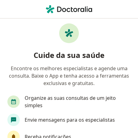
Men
Diabetes Gestacional • São Gonçalo, Rio de Janeiro RJ
Filtros
• 1
Convênio
Mapa
Profissionais com experiência Diabetes
Cuide da sua saúde
gestacional, São Gonçalo
Encontre os melhores especialistas e agende uma
consulta. Baixe o App e tenha acesso a ferramentas
Qual especialização você está procurando?
exclusivas e gratuitas.
Endocrinologista
Ginecologista
Nutricion
Organize as suas consultas de um jeito
simples
Envie mensagens para os especialistas
Receba notificações