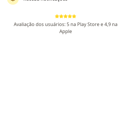
Arlete Cristina De Carvalho
Avaliação dos usuários: 5 na Play Store e 4,9 na
·
Mais
Nutricionista, Terapeuta complementar
Apple
676 opiniões
11100012
Pacientes fiéis
Endereço
Teleconsulta
Estrada Raul Veiga, 500 Sala 509, São Gonçalo
•
Mapa
Nutrimax Clínica E Consultoria
Primeira consulta Nutrição
Preço não disponível
Esse especialista não oferece agendamento online para esse endereço.
Solicite um atendimento