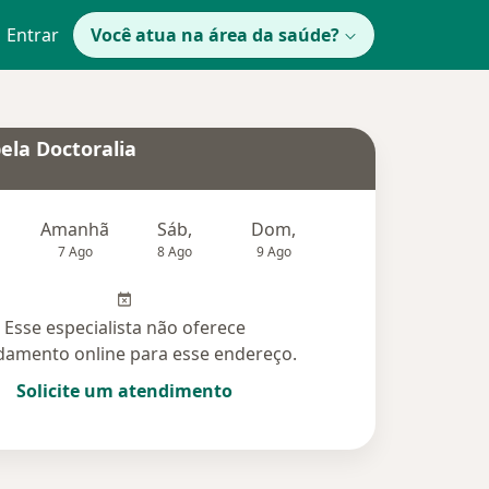
Entrar
Você atua na área da saúde?
ela Doctoralia
Amanhã
Sáb,
Dom,
Segunda-feira
Ter,
7 Ago
8 Ago
9 Ago
10 Ago
11 Ag
Esse especialista não oferece
amento online para esse endereço.
Solicite um atendimento
das (1)