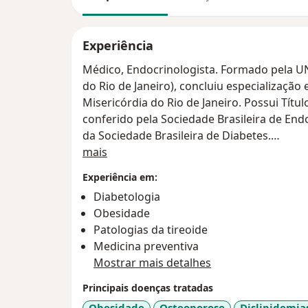
Experiência
Médico, Endocrinologista. Formado pela UN
do Rio de Janeiro), concluiu especializaçã
Misericórdia do Rio de Janeiro. Possui Títu
conferido pela Sociedade Brasileira de En
da Sociedade Brasileira de Diabetes.
Sobre mim
mais
Em sua trajetória, foi membro do Staff da 
Experiência em:
Lourenço Jorge, professor de Clínica Médic
Diabetologia
realiza atendimentos em consultório partic
Obesidade
Patologias da tireoide
Ao exercer a Endocrinologia, é reconhecid
Medicina preventiva
com a saúde integral, acrescentando uma 
Mostrar mais detalhes
patologias endócrinas. Tem especial paixã
portadores de diabetes, propondo sempre 
Principais doenças tratadas
melhora da qualidade de vida de seus pacie
Obesidade
Osteoporose
Dislipidemia