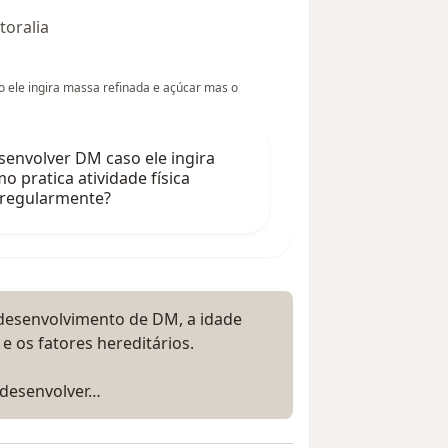
toralia
ele ingira massa refinada e açúcar mas o
nvolver DM caso ele ingira
 pratica atividade física
 regularmente?
o desenvolvimento de DM, a idade
e os fatores hereditários.
 desenvolver…