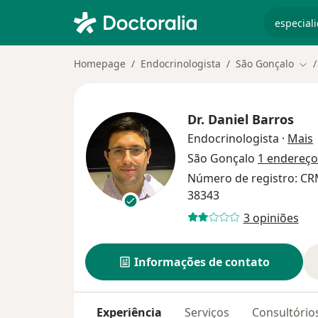
especiali
Homepage
Endocrinologista
São Gonçalo
Mud
Dr.
Daniel Barros
s
Endocrinologista
·
Mais
São Gonçalo
1 endereço
Número de registro: C
38343
3 opiniões
Informações de contato
Experiência
Serviços
Consultório