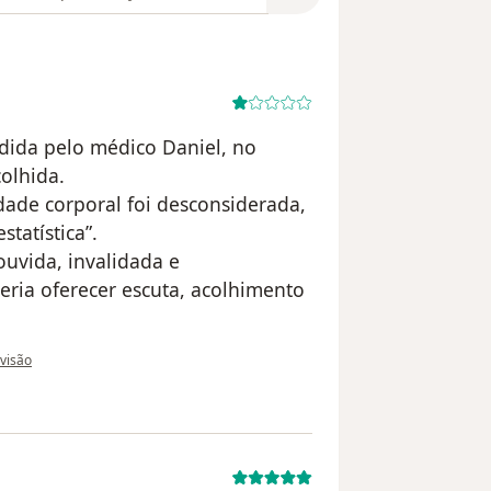
ndida pelo médico Daniel, no
colhida.
dade corporal foi desconsiderada,
tatística”.
uvida, invalidada e
ria oferecer escuta, acolhimento
do utilizador Paciente
evisão