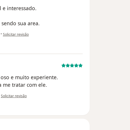
 e interessado.
sendo sua area.
na opinião do utilizador RD
•
Solicitar revisão
cioso e muito experiente.
 me tratar com ele.
na opinião do utilizador GM
•
Solicitar revisão