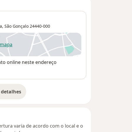
a
,
São Gonçalo
24440-000
 mapa
re num novo separador
nto online neste endereço
 detalhes
bre o endereço
rtura varia de acordo com o local e o