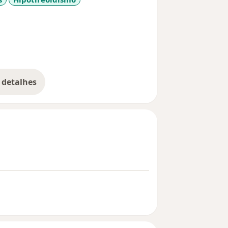
eases
 detalhes
bre a experiência