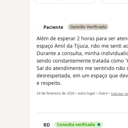
Paciente
Opinião Verificada
P
Além de esperar 2 horas para ser ate
espaço Amil da Tijuca, não me senti a
Durante a consulta, minha individuali
sendo constantemente tratada como “es
Saí do atendimento me sentindo não o
desrespeitada, em um espaço que deve
e respeito.
na opinião 
24 de fevereiro de 2026
•
outro lugar
•
Outro
•
Solicitar r
RD
Consulta verificada
R