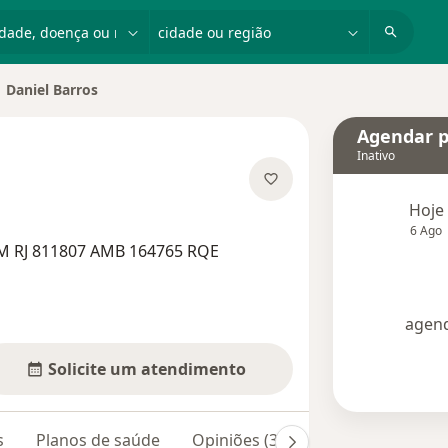
dade, doença ou nome
cidade ou região
Daniel Barros
ar de cidade
Agendar p
Inativo
obre as especializações
Hoje
6 Ago
RM RJ 811807 AMB 164765 RQE
agend
Solicite um atendimento
s
Planos de saúde
Opiniões (3)
Dúvidas respondi