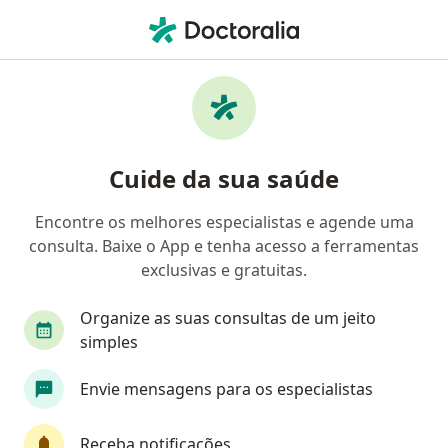
Men
Diarréia • Praia Grande, São Paulo SP
Filtros
• 1
Convênio
Mapa
Profissionais com experiência Diarréia,
Cuide da sua saúde
Praia Grande
Encontre os melhores especialistas e agende uma
consulta. Baixe o App e tenha acesso a ferramentas
Qual especialização você está procurando?
exclusivas e gratuitas.
Endocrinologista
Cirurgião geral
Médico c
Organize as suas consultas de um jeito
simples
Envie mensagens para os especialistas
Receba notificações