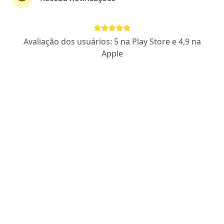
Dr. Bruno Oliveira Santos
Avaliação dos usuários: 5 na Play Store e 4,9 na
·
Mais
Cirurgião geral, Coloproctologista
Apple
163 opiniões
CRM SP 169517
- RQE Cirurgia Geral Nº: 132231
- RQE não
encontrado para (COLOPROCTOGISTA))
Pacientes fiéis
Endereço
Teleconsulta 1
Teleconsulta 2
Rua Botafogo 358, Praia Grande
•
Mapa
Clínica Médica Vascularis
Consulta Cirurgia Geral
R$ 300
Esse especialista não oferece agendamento online para esse endereço.
Solicite um atendimento