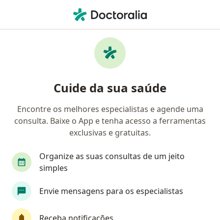
Men
Dificuldade De Amamentação • Juiz de Fora, Minas Gerais MG
Filtros
• 1
Convênio
Mapa
Profissionais com experiência Dificuldade
Cuide da sua saúde
de amamentação, Juiz de Fora
Encontre os melhores especialistas e agende uma
consulta. Baixe o App e tenha acesso a ferramentas
Qual especialização você está procurando?
exclusivas e gratuitas.
Pediatra
Fonoaudiólogo
Pneumologista p
Organize as suas consultas de um jeito
simples
Envie mensagens para os especialistas
Receba notificações