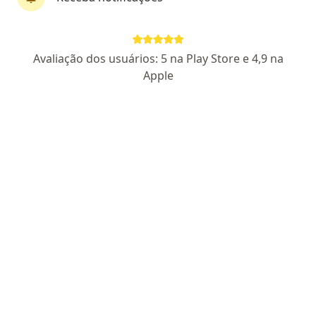
Dra. Ludmila Pizzigatti Monteiro Barbosa
Avaliação dos usuários: 5 na Play Store e 4,9 na
Apple
·
Mais
Pediatra
698 opiniões
CRM MG 41984
RQE Nº: 39926
rua JK - 350,
•
Mapa
Hospital Santa Lucia
Consulta Pediatria
Preço não disponível
Esse especialista não oferece agendamento online para esse endereço.
Solicite um atendimento