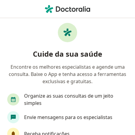
Men
Dor No Peito • Juiz de Fora, Minas Gerais MG
Filtros
• 1
Convênio
Mapa
Profissionais com experiência Dor No Peito,
Cuide da sua saúde
Juiz de Fora
Encontre os melhores especialistas e agende uma
consulta. Baixe o App e tenha acesso a ferramentas
Qual especialização você está procurando?
exclusivas e gratuitas.
Cardiologista
Médico clínico geral
Endocr
Organize as suas consultas de um jeito
simples
Envie mensagens para os especialistas
Receba notificações