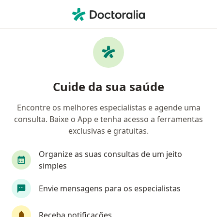
Men
Dificuldade De Concentração E Foco • São Paulo, Brasil
Filtros
• 1
Convênio
Mapa
Profissionais com experiência Dificuldade
Cuide da sua saúde
de concentração e foco, São Paulo
Encontre os melhores especialistas e agende uma
consulta. Baixe o App e tenha acesso a ferramentas
Qual especialização você está procurando?
exclusivas e gratuitas.
Psicanalista
Psicólogo
Generalista
T
Organize as suas consultas de um jeito
simples
Envie mensagens para os especialistas
Receba notificações