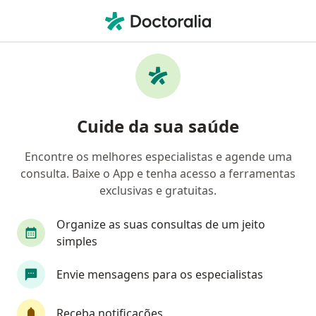
Men
Disfunção Erétil Impotência • Volta Redonda, Rio de Janeiro RJ
Filtros
• 1
Convênio
Mapa
Profissionais com experiência Disfunção
Cuide da sua saúde
erétil (impotência), Volta Redonda
Encontre os melhores especialistas e agende uma
consulta. Baixe o App e tenha acesso a ferramentas
Qual especialização você está procurando?
exclusivas e gratuitas.
Urologista
Psicólogo
Anestesiologista
Organize as suas consultas de um jeito
simples
Envie mensagens para os especialistas
Receba notificações