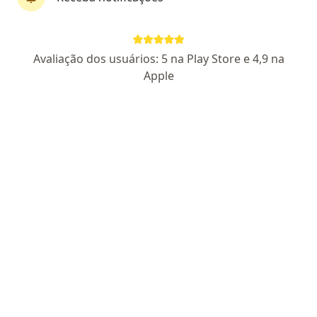
Pagamento online
Parcelamento disponível
Avaliação dos usuários: 5 na Play Store e 4,9 na
Dr. Rafael Oliveira
Apple
·
Mais
Psicólogo
50 opiniões
CFP RJ 05/54727
Endereço
Teleconsulta
Rua Dezesseis 109 EDIFÍCIO VILA SHOPPNG SALA 603, Volta Redonda
•
Mapa
Consultório de Psicologia Edifício Vila Shoppng Sala 603
Consulta Psicologia
a partir de r$ 150
Esse especialista não oferece agendamento online para esse endereço.
Solicite um atendimento