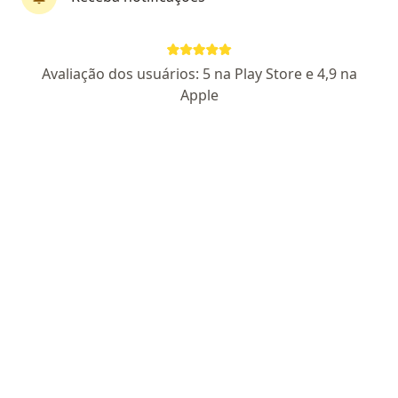
Pagamento online
Parcelamento disponível
Avaliação dos usuários: 5 na Play Store e 4,9 na
Dr. Rafael Oliveira
Apple
·
Mais
Psicólogo
50 opiniões
CFP RJ 05/54727
Endereço
Teleconsulta
Rua Dezesseis 109 EDIFÍCIO VILA SHOPPNG SALA 603, Volta Redonda
•
Mapa
Consultório de Psicologia Edifício Vila Shoppng Sala 603
Consulta Psicologia
a partir de r$ 150
Esse especialista não oferece agendamento online para esse endereço.
Solicite um atendimento