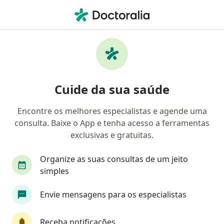
Men
Ejaculação Precoce • Volta Redonda, Rio de Janeiro RJ
Filtros
• 1
Convênio
Mapa
Profissionais com experiência Ejaculação
Cuide da sua saúde
precoce, Volta Redonda
Encontre os melhores especialistas e agende uma
consulta. Baixe o App e tenha acesso a ferramentas
Qual especialização você está procurando?
exclusivas e gratuitas.
Psicólogo
Urologista
Anestesiologista
Organize as suas consultas de um jeito
simples
Envie mensagens para os especialistas
Receba notificações