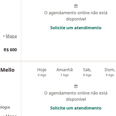
O agendamento online não está
disponível
Solicite um atendimento
eiro
•
Mapa
R$ 600
 Mello
Hoje
Amanhã
Sáb,
Dom,
6 Ago
7 Ago
8 Ago
9 Ago
O agendamento online não está
disponível
ologia
Solicite um atendimento