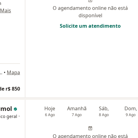
m
O agendamento online não está
Mais
disponível
Solicite um atendimento
o 700, sala 306, Rio de Janeiro
•
Mapa
de r$ 850
imol
Hoje
Amanhã
Sáb,
Dom,
6 Ago
7 Ago
8 Ago
9 Ago
·
ico geral
O agendamento online não está