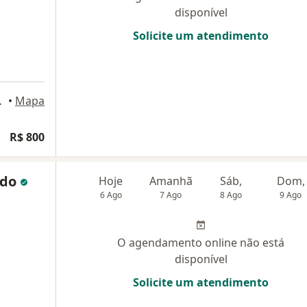
disponível
Solicite um atendimento
io de Janeiro
•
Mapa
R$ 800
ido
Hoje
Amanhã
Sáb,
Dom,
6 Ago
7 Ago
8 Ago
9 Ago
O agendamento online não está
disponível
Solicite um atendimento