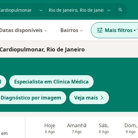
dade, doença ou nome
cidade ou região
Datas disponíveis
Bairros
Mais filtros
•
Cardiopulmonar, Rio de Janeiro
l
Especialista em Clínica Médica
m Diagnóstico por imagem
Veja mais
Hoje
Amanhã
Sáb,
Dom,
6 Ago
7 Ago
8 Ago
9 Ago
a em