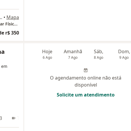
255, Loja 259, Rio de Janeiro
•
Mapa
Clínica RE-LEAF - Centro de Saúde e Bem Estar Físico & Mental
de r$ 350
ha
Hoje
Amanhã
Sáb,
Dom,
6 Ago
7 Ago
8 Ago
9 Ago
a em
O agendamento online não está
disponível
Solicite um atendimento
3
Teleconsulta