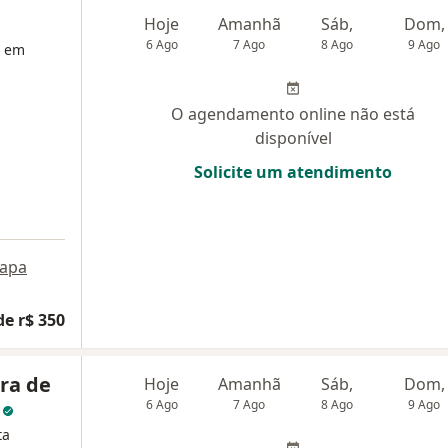
Hoje
Amanhã
Sáb,
Dom,
6 Ago
7 Ago
8 Ago
9 Ago
a em
O agendamento online não está
disponível
Solicite um atendimento
apa
de r$ 350
ira de
Hoje
Amanhã
Sáb,
Dom,
a
6 Ago
7 Ago
8 Ago
9 Ago
ta