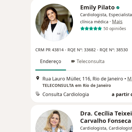
Emily Pilato
Cardiologista, Especialist
·
Mais
clínica médica
50 opiniões
CRM PR 43814
- RQE Nº: 33682
- RQE Nº: 38530
Endereço
Teleconsulta
Rua Lauro Müller, 116, Rio de Janeiro
•
M
TELECONSULTA em Rio de Janeiro
Consulta Cardiologia
a partir 
Dra. Cecília Teixe
Carvalho Fonsec
Cardiologista, Cardiologis