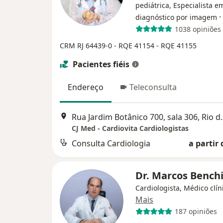
pediátrica, Especialista e
·
diagnóstico por imagem
1038 opiniões
CRM RJ 64439-0
- RQE 41154
- RQE 41155
Pacientes fiéis
Endereço
Teleconsulta
Rua Jardim Botânic
CJ Med - Cardiovita Cardiologistas
Consulta Cardiologia
a partir 
Dr. Marcos Bench
Cardiologista, Médico clín
Mais
187 opiniões