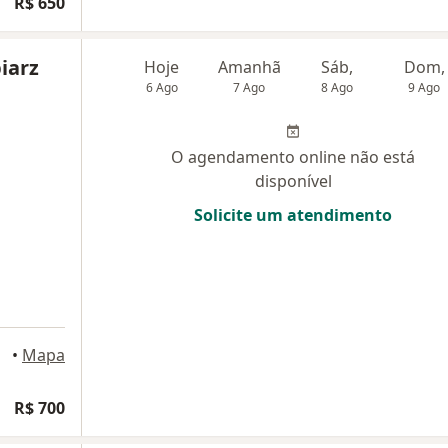
R$ 650
iarz
Hoje
Amanhã
Sáb,
Dom,
6 Ago
7 Ago
8 Ago
9 Ago
O agendamento online não está
disponível
Solicite um atendimento
•
Mapa
R$ 700