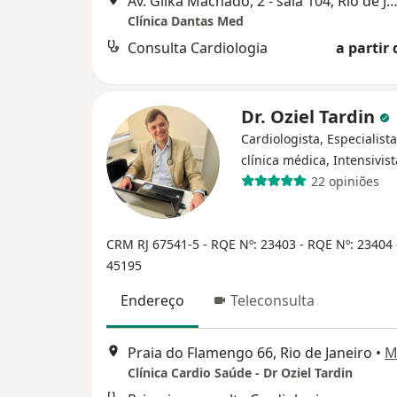
Av. Gilka Machado, 2 - sala 104, Rio de Jan
Clínica Dantas Med
Consulta Cardiologia
a partir 
Dr. Oziel Tardin
Cardiologista, Especialist
clínica médica, Intensivist
22 opiniões
CRM RJ 67541-5
- RQE Nº: 23403
- RQE Nº: 23404
45195
Endereço
Teleconsulta
Praia do Flamengo 66, Rio de Janeiro
•
M
Clínica Cardio Saúde - Dr Oziel Tardin