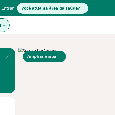
Entrar
Você atua na área da saúde?
1
Ampliar mapa
Segunda-feira
Ter,
Qua
10 Ago
11 Ago
12 Ago