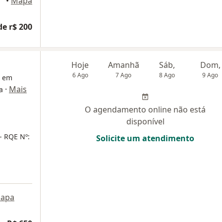
eiro
•
Mapa
de r$ 200
Hoje
Amanhã
Sáb,
Dom,
6 Ago
7 Ago
8 Ago
9 Ago
a em
·
Mais
a
O agendamento online não está
disponível
- RQE Nº:
Solicite um atendimento
apa