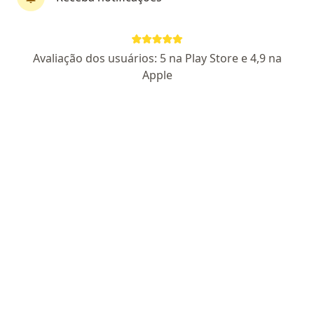
Dr. Pedro Henrique Teodoro
Avaliação dos usuários: 5 na Play Store e 4,9 na
·
Mais
Coloproctologista
Apple
429 opiniões
CRM MG 65289
RQE Nº: 57555
Pacientes fiéis
Endereço 1
Endereço 2
Endereço 3
Endereç
Rua João Anastácio, Sete Lagoas
•
Mapa
Gastrogerais Particular
Consulta em Coloproctologia
Preço não disponível
Esse especialista não oferece agendamento online para esse endereço.
Solicite um atendimento