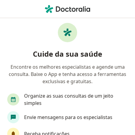
Men
Doença De Crohn • Sete Lagoas, Minas Gerais MG
Filtros
• 1
Convênio
Mapa
Profissionais com experiência Doença de
Cuide da sua saúde
Crohn, Sete Lagoas
Encontre os melhores especialistas e agende uma
consulta. Baixe o App e tenha acesso a ferramentas
Qual especialização você está procurando?
exclusivas e gratuitas.
Gastroenterologista
Coloproctologista
En
Organize as suas consultas de um jeito
simples
Envie mensagens para os especialistas
Receba notificações