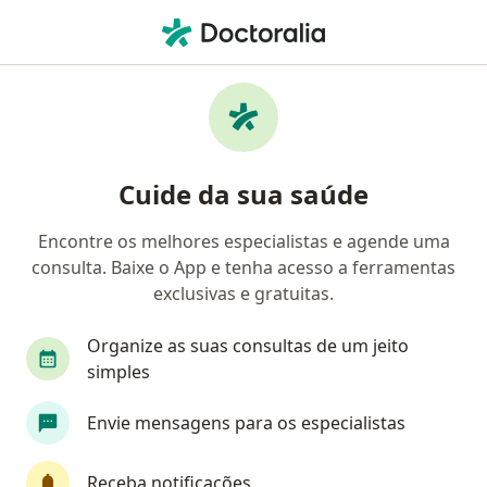
Men
Doença De Parkinson • João Pessoa, Paraíba PB
Filtros
• 1
Convênio
Mapa
Profissionais com experiência Doença de
Cuide da sua saúde
Parkinson, João Pessoa
Encontre os melhores especialistas e agende uma
consulta. Baixe o App e tenha acesso a ferramentas
Qual especialização você está procurando?
exclusivas e gratuitas.
Neurocirurgião
Neurologista
Geriatra
Organize as suas consultas de um jeito
simples
Envie mensagens para os especialistas
Receba notificações