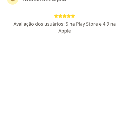
Dr. Hyago Casimiro Mendes de Oliveira
Avaliação dos usuários: 5 na Play Store e 4,9 na
·
Mais
Neurologista
Apple
82 opiniões
CRM PB 11837
- RQE Nº: 8596
Endereço 1
Endereço 2
Teleconsulta
R. Etelvina Macedo de Mendonça, 531, João Pessoa
•
Mapa
Hospital Nossa Senhora das Neves
Aplicação da toxina botulínica
a partir de r$ 500
Esse especialista não oferece agendamento online para esse endereço.
Solicite um atendimento