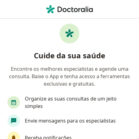
Men
Doença De Parkinson • Passo Fundo, Rio Grande do Sul RS
Filtros
• 1
Mapa
Profissionais com experiência Doença de
Cuide da sua saúde
Parkinson, Passo Fundo
Encontre os melhores especialistas e agende uma
consulta. Baixe o App e tenha acesso a ferramentas
Qual especialização você está procurando?
exclusivas e gratuitas.
Neurologista
Geriatra
Fisioterapeuta
Organize as suas consultas de um jeito
simples
Envie mensagens para os especialistas
Receba notificações