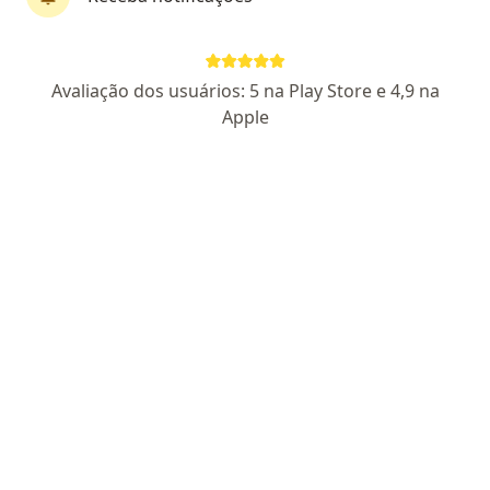
Dra. Jaqueline Machado
Avaliação dos usuários: 5 na Play Store e 4,9 na
Geriatra
Apple
102 opiniões
CRM RS 44850
RQE Nº: 41405
Endereço 1
Endereço 2
Teleconsulta
Rua Uruguai 1932 - Sala 202, Edifício Medical Care, Passo Fundo
•
Mapa
Signore Clínica de Envelhecimento Humano
Consulta geriatria
R$ 520
Esse especialista não oferece agendamento online para esse endereço.
Solicite um atendimento