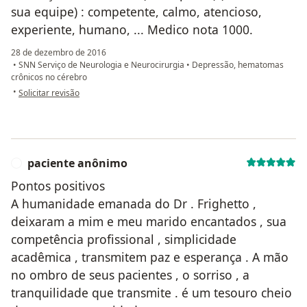
sua equipe) : competente, calmo, atencioso,
experiente, humano, ... Medico nota 1000.
28 de dezembro de 2016
•
SNN Serviço de Neurologia e Neurocirurgia
•
Depressão, hematomas
crônicos no cérebro
na opinião do utilizador Sua conta foi excluída
•
Solicitar revisão
paciente anônimo
P
Pontos positivos
A humanidade emanada do Dr . Frighetto ,
deixaram a mim e meu marido encantados , sua
competência profissional , simplicidade
acadêmica , transmitem paz e esperança . A mão
no ombro de seus pacientes , o sorriso , a
tranquilidade que transmite . é um tesouro cheio