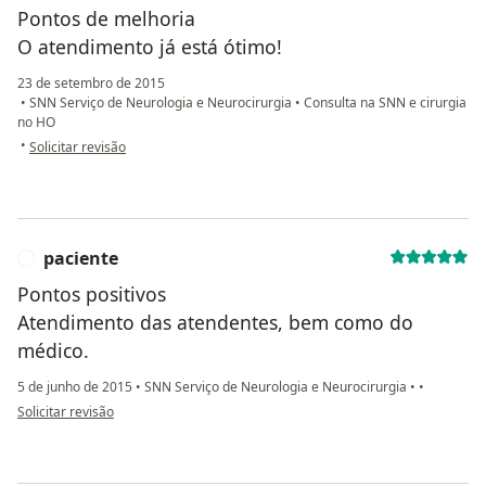
Pontos de melhoria
O atendimento já está ótimo!
23 de setembro de 2015
•
SNN Serviço de Neurologia e Neurocirurgia
•
Consulta na SNN e cirurgia
no HO
na opinião do utilizador paciente
•
Solicitar revisão
paciente
P
Pontos positivos
Atendimento das atendentes, bem como do
médico.
5 de junho de 2015
•
SNN Serviço de Neurologia e Neurocirurgia
•
•
na opinião do utilizador paciente
Solicitar revisão