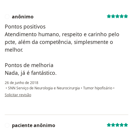
anônimo
A
Pontos positivos
Atendimento humano, respeito e carinho pelo
pcte, além da competência, simplesmente o
melhor.
Pontos de melhoria
Nada, já é fantástico.
26 de junho de 2018
•
SNN Serviço de Neurologia e Neurocirurgia
•
Tumor hipofisário
•
na opinião do utilizador anônimo
Solicitar revisão
paciente anônimo
P