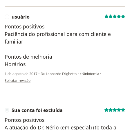
usuário
U
Pontos positivos
Paciência do profissional para com cliente e
familiar
Pontos de melhoria
Horários
1 de agosto de 2017
•
Dr. Leonardo Frighetto
•
crâniotomia
•
na opinião do utilizador usuário
Solicitar revisão
Sua conta foi excluída
Pontos positivos
A atuação do Dr. Nério (em especial) (tb toda a