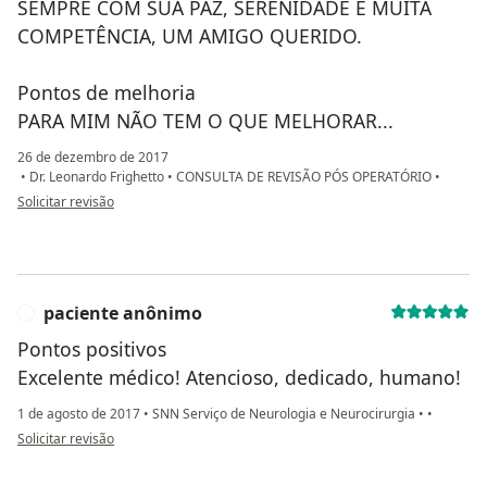
SEMPRE COM SUA PAZ, SERENIDADE E MUITA
COMPETÊNCIA, UM AMIGO QUERIDO.
Pontos de melhoria
PARA MIM NÃO TEM O QUE MELHORAR...
26 de dezembro de 2017
•
Dr. Leonardo Frighetto
•
CONSULTA DE REVISÃO PÓS OPERATÓRIO
•
na opinião do utilizador paciente
Solicitar revisão
paciente anônimo
P
Pontos positivos
Excelente médico! Atencioso, dedicado, humano!
1 de agosto de 2017
•
SNN Serviço de Neurologia e Neurocirurgia
•
•
na opinião do utilizador paciente anônimo
Solicitar revisão