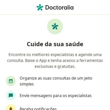
Men
Doença Por Corpos De Lewy • São Paulo, Brasil
Filtros
• 1
Convênio
Mapa
Profissionais com experiência Doença Por
Cuide da sua saúde
Corpos De Lewy, São Paulo
Encontre os melhores especialistas e agende uma
consulta. Baixe o App e tenha acesso a ferramentas
Qual especialização você está procurando?
exclusivas e gratuitas.
Psicólogo
Geriatra
Neurologista
Espe
Organize as suas consultas de um jeito
simples
Envie mensagens para os especialistas
Receba notificações