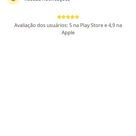
Dr. Antônio Lourenço Pires Neto
Avaliação dos usuários: 5 na Play Store e 4,9 na
·
Mais
Neurologista
Apple
102 opiniões
CRM SP 207711
RQE Nº: 135097
Endereço 1
Endereço 2
Teleconsulta
Rua Agostinho Rodrigues Filho, 550, São Paulo
•
Mapa
Consultorio Livance Ibirapuera
Primeira consulta neurologia
R$ 600
Esse especialista não oferece agendamento online para esse endereço.
Solicite um atendimento