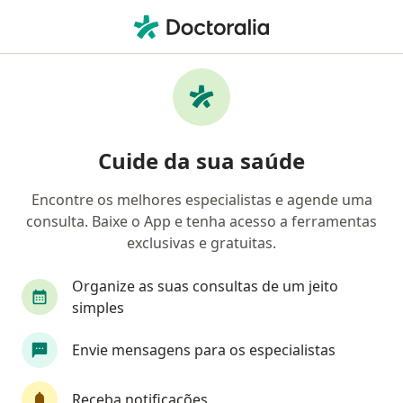
Men
Doença Valvular Cardíaca • São Vicente, São Paulo SP
Filtros
• 1
Convênio
Mapa
Profissionais com experiência Doença
Cuide da sua saúde
valvular cardíaca, São Vicente
Encontre os melhores especialistas e agende uma
consulta. Baixe o App e tenha acesso a ferramentas
Qual especialização você está procurando?
exclusivas e gratuitas.
Cardiologista
Angiologista
Cirurgião gera
Organize as suas consultas de um jeito
simples
Envie mensagens para os especialistas
Receba notificações