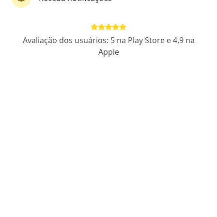
Dr. Frederico do Rego Monteiro Cielici
Avaliação dos usuários: 5 na Play Store e 4,9 na
Dias
Apple
·
Mais
Cardiologista
13 opiniões
CRM SP 163579
RQE não encontrado para Cardiologia
Endereço
Teleconsulta
Rua Botafogo 358, Praia Grande
•
Mapa
Clínica Médica Vascularis
Primeira consulta Cardiologia
R$ 350
Esse especialista não oferece agendamento online para esse endereço.
Solicite um atendimento