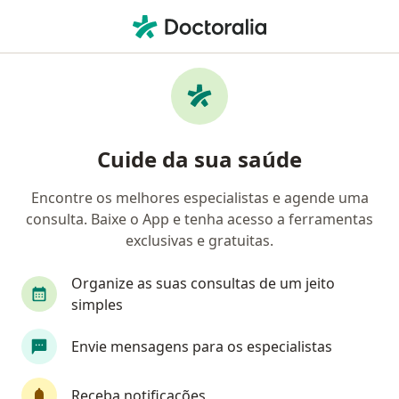
Men
Dislipidemias • São Vicente, São Paulo SP
Filtros
• 1
Convênio
Mapa
Profissionais com experiência Dislipidemias,
Cuide da sua saúde
São Vicente
Encontre os melhores especialistas e agende uma
consulta. Baixe o App e tenha acesso a ferramentas
Qual especialização você está procurando?
exclusivas e gratuitas.
Nutricionista
Médico clínico geral
Endocr
Organize as suas consultas de um jeito
simples
Envie mensagens para os especialistas
Receba notificações