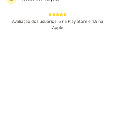
Dra. Amanda Cuban
Avaliação dos usuários: 5 na Play Store e 4,9 na
·
Mais
Pediatra
Apple
20 opiniões
CRM SP 163439
RQE não encontrado para Pediatria
Endereço
Teleconsulta
Rua Rui Barbosa, 836, Praia Grande
•
Mapa
Centro Médico Canto do Forte
Consulta Pediatria
R$ 350
Esse especialista não oferece agendamento online para esse endereço.
Solicite um atendimento