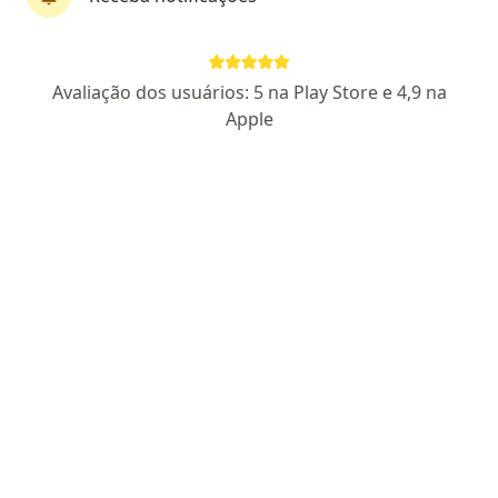
Dra. Mayara Furtado
Avaliação dos usuários: 5 na Play Store e 4,9 na
Endocrinologista
Apple
220 opiniões
CRM PB 8571
RQE Nº: 6135
Endereço
Teleconsulta
Rua Antonio Rabelo Junior, 161, sala 2102, João Pessoa
•
Mapa
Clínica Dra Mayara Furtado
Consulta Endocrinologia e Metabologia
R$ 600
Esse especialista não oferece agendamento online para esse endereço.
Solicite um atendimento