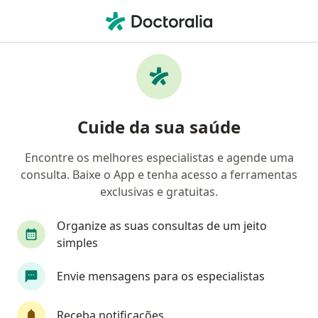
Men
Doenças Da Glândula Tireoide • João Pessoa, Paraíba PB
Filtros
• 1
Convênio
Mapa
Profissionais com experiência Doenças da
Cuide da sua saúde
glândula tireoide, João Pessoa
Encontre os melhores especialistas e agende uma
consulta. Baixe o App e tenha acesso a ferramentas
Qual especialização você está procurando?
exclusivas e gratuitas.
Endocrinologista
Cirurgião de cabeça e pescoç
Organize as suas consultas de um jeito
simples
Envie mensagens para os especialistas
Receba notificações