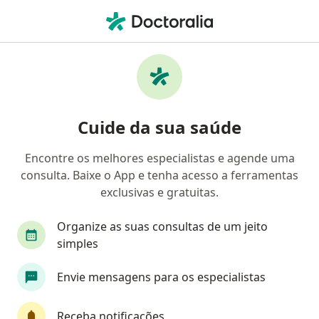
Men
Doenças Da Vulva • São Luís, Maranhão MA
Filtros
• 1
Convênio
Mapa
Profissionais com experiência Doenças Da
Cuide da sua saúde
Vulva, São Luís
Encontre os melhores especialistas e agende uma
consulta. Baixe o App e tenha acesso a ferramentas
Qual especialização você está procurando?
exclusivas e gratuitas.
Ginecologista
Cirurgião geral
Médico clín
Organize as suas consultas de um jeito
simples
Envie mensagens para os especialistas
Receba notificações