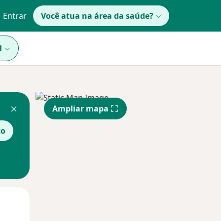
Entrar
Você atua na área da saúde?
1
Ampliar mapa
co
Qua
Qui,
Sex,
12 Ago
13 Ago
14 Ago