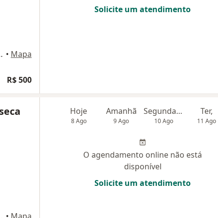
Solicite um atendimento
rque 25 sl 332, São Luís
•
Mapa
R$ 500
seca
Hoje
Amanhã
Segunda-feira
Ter,
8 Ago
9 Ago
10 Ago
11 Ago
O agendamento online não está
disponível
Solicite um atendimento
rque 25 sl 332, São Luís
•
Mapa