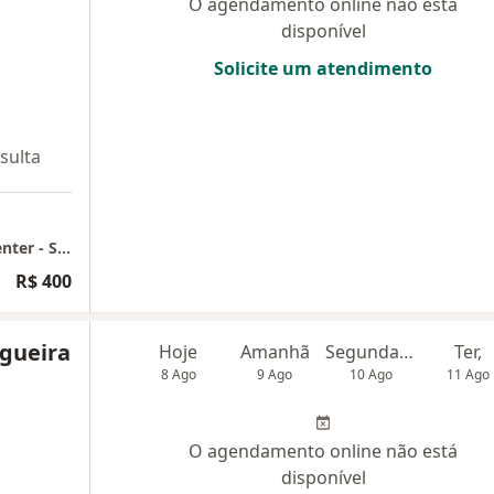
O agendamento online não está
disponível
Solicite um atendimento
sulta
Consultório Particular - Edifício Executive Center - Semente Consultórios (Coworking)
R$ 400
gueira
Hoje
Amanhã
Segunda-feira
Ter,
8 Ago
9 Ago
10 Ago
11 Ago
O agendamento online não está
disponível