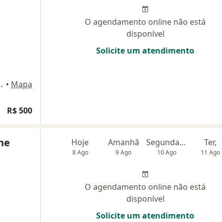
O agendamento online não está
disponível
Solicite um atendimento
rque 25 sl 332, São Luís
•
Mapa
R$ 500
ne
Hoje
Amanhã
Segunda-feira
Ter,
8 Ago
9 Ago
10 Ago
11 Ago
O agendamento online não está
disponível
Solicite um atendimento