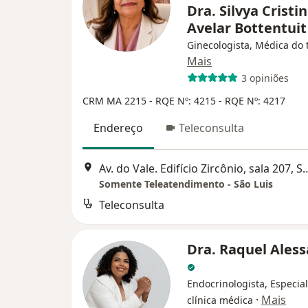
Dra. Silvya Cristi
Avelar Bottentui
Ginecologista, Médica do 
Mais
3 opiniões
CRM MA 2215
- RQE Nº: 4215
- RQE Nº: 4217
Endereço
Teleconsulta
Av. do Vale. Edifício Zircônio
Somente Teleatendimento - São Luis
Teleconsulta
Dra. Raquel Ales
Endocrinologista, Especia
·
Mais
clínica médica