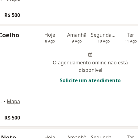
R$ 500
 Coelho
Hoje
Amanhã
Segunda-feira
Ter,
8 Ago
9 Ago
10 Ago
11 Ago
O agendamento online não está
disponível
Solicite um atendimento
rque 25 sl 332, São Luís
•
Mapa
R$ 500
a Neto
Hoje
Amanhã
Segunda-feira
Ter,