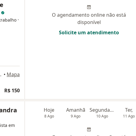
ne
t
O agendamento online não está
·
trabalho
disponível
Solicite um atendimento
, sala 207, São Luís
•
Mapa
R$ 150
sandra
Hoje
Amanhã
Segunda-feira
Ter,
8 Ago
9 Ago
10 Ago
11 Ago
lista em