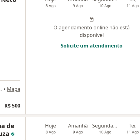
8 Ago
9 Ago
10 Ago
11 Ago
O agendamento online não está
disponível
Solicite um atendimento
rque 25 sl 332, São Luís
•
Mapa
R$ 500
na de
Hoje
Amanhã
Segunda-feira
Ter,
ouza
8 Ago
9 Ago
10 Ago
11 Ago