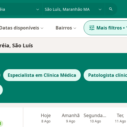
dade, doença ou nome
cidade ou região
Datas disponíveis
Bairros
Mais filtros
•
éia, São Luís
Especialista em Clínica Médica
Patologista clíni
Hoje
Amanhã
Segunda-feira
Ter,
8 Ago
9 Ago
10 Ago
11 Ago
l