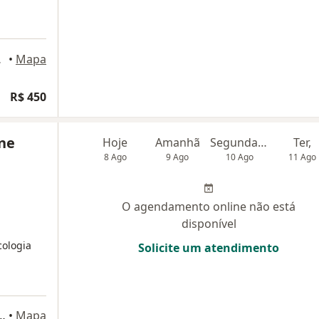
ão Luís
•
Mapa
R$ 450
ine
Hoje
Amanhã
Segunda-feira
Ter,
8 Ago
9 Ago
10 Ago
11 Ago
O agendamento online não está
disponível
cologia
Solicite um atendimento
o de Albuquerque, São Luís
•
Mapa