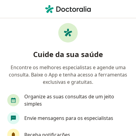
Men
Doenças Do Cristalino • Santa Luzia, MG
Filtros
• 1
Mapa
Profissionais com experiência Doenças Do
Cuide da sua saúde
Cristalino, Santa Luzia
Encontre os melhores especialistas e agende uma
consulta. Baixe o App e tenha acesso a ferramentas
Qual especialização você está procurando?
exclusivas e gratuitas.
Oftalmologista
Cirurgião geral
Médico clí
Organize as suas consultas de um jeito
simples
Envie mensagens para os especialistas
Receba notificações