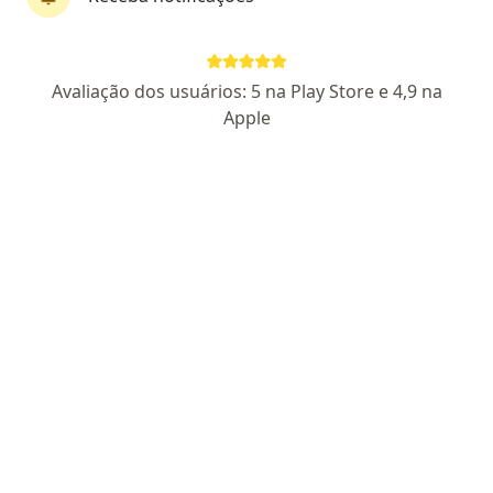
Dr. Gustavo Fernandes Resende
Avaliação dos usuários: 5 na Play Store e 4,9 na
·
Mais
Oftalmologista
Apple
111 opiniões
CRM MG 41902 - RQE 18779
Avenida Brasília - 1238 Duquesa I (São Benedito), Santa Luzia
•
Mapa
Clínica Super Saúde
Primeira consulta Oftalmologia
Preço não disponível
Esse especialista não oferece agendamento online para esse endereço.
Solicite um atendimento