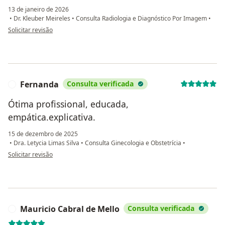
13 de janeiro de 2026
•
Dr. Kleuber Meireles
•
Consulta Radiologia e Diagnóstico Por Imagem
•
na opinião do utilizador E.P
Solicitar revisão
Fernanda
Consulta verificada
F
Ótima profissional, educada,
empática.explicativa.
15 de dezembro de 2025
•
Dra. Letycia Limas Silva
•
Consulta Ginecologia e Obstetrícia
•
na opinião do utilizador Fernanda
Solicitar revisão
Mauricio Cabral de Mello
Consulta verificada
M