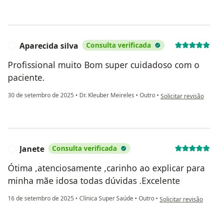
Aparecida silva
Consulta verificada
A
Profissional muito Bom super cuidadoso com o
paciente.
na opinião do utiliza
30 de setembro de 2025
•
Dr. Kleuber Meireles
•
Outro
•
Solicitar revisão
Janete
Consulta verificada
J
Ótima ,atenciosamente ,carinho ao explicar para
minha mãe idosa todas dúvidas .Excelente
na opinião do utilizad
16 de setembro de 2025
•
Clínica Super Saúde
•
Outro
•
Solicitar revisão