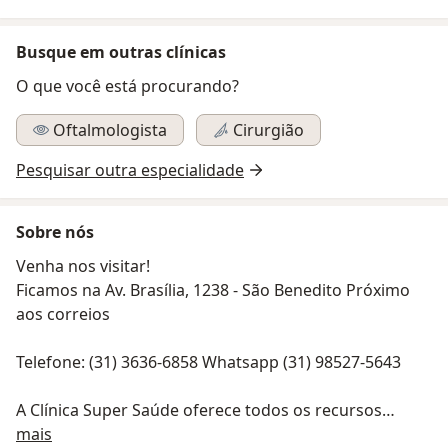
Busque em outras clínicas
O que você está procurando?
Oftalmologista
Cirurgião
Pesquisar outra especialidade
Sobre nós
Venha nos visitar!
Ficamos na Av. Brasília, 1238 - São Benedito Próximo
aos correios
Telefone: (31) 3636-6858 Whatsapp (31) 98527-5643
A Clínica Super Saúde oferece todos os recursos
Sobre nós
necessários para um tratamento oftalmológico de alta
mais