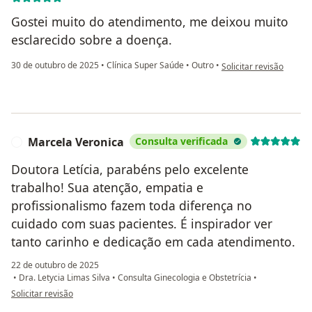
Gostei muito do atendimento, me deixou muito
esclarecido sobre a doença.
na opinião do utilizado
30 de outubro de 2025
•
Clínica Super Saúde
•
Outro
•
Solicitar revisão
Marcela Veronica
Consulta verificada
M
Doutora Letícia, parabéns pelo excelente
trabalho! Sua atenção, empatia e
profissionalismo fazem toda diferença no
cuidado com suas pacientes. É inspirador ver
tanto carinho e dedicação em cada atendimento.
22 de outubro de 2025
•
Dra. Letycia Limas Silva
•
Consulta Ginecologia e Obstetrícia
•
na opinião do utilizador Marcela Veronica
Solicitar revisão