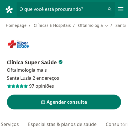
Men
O que você está procurando?
Homepage
Clínicas E Hospitais
Oftalmologia
Santa 
Mudar de c
Clínica Super Saúde
Oftalmologia
mais
Santa Luzia
2 endereços
97 opiniões
Agendar consulta
Serviços
Especialistas & planos de saúde
Consultór