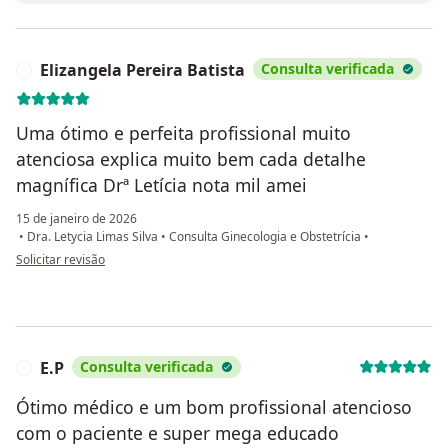
Elizangela Pereira Batista
Consulta verificada
E
Uma ótimo e perfeita profissional muito
atenciosa explica muito bem cada detalhe
magnífica Drª Letícia nota mil amei
15 de janeiro de 2026
•
Dra. Letycia Limas Silva
•
Consulta Ginecologia e Obstetrícia
•
na opinião do utilizador Elizangela Pereira Batista
Solicitar revisão
E.P
Consulta verificada
E
Ótimo médico e um bom profissional atencioso
com o paciente e super mega educado