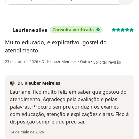
Lauriane silva
Consulta verificada
L
Muito educado, e explicativo, gostei do
atendimento.
na opinião do utilizador La
23 de abril de 2026
•
Dr. Kleuber Meireles
•
Outro
•
Solicitar revisão
Dr. Kleuber Meireles
Lauriane, fico muito feliz em saber que gostou do
atendimento! Agradeço pela avaliação e pelas
palavras. Procuro sempre conduzir os exames
com educação, atenção e explicações claras. Fico à
disposição sempre que precisar.
14 de maio de 2026