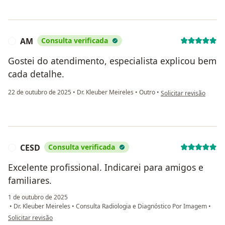
AM
Consulta verificada
A
Gostei do atendimento, especialista explicou bem
cada detalhe.
na opinião do utilizad
22 de outubro de 2025
•
Dr. Kleuber Meireles
•
Outro
•
Solicitar revisão
CESD
Consulta verificada
C
Excelente profissional. Indicarei para amigos e
familiares.
1 de outubro de 2025
•
Dr. Kleuber Meireles
•
Consulta Radiologia e Diagnóstico Por Imagem
•
na opinião do utilizador CESD
Solicitar revisão