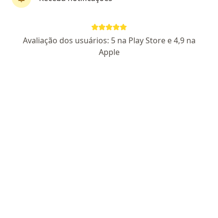
CEFACE MED
Avaliação dos usuários: 5 na Play Store e 4,9 na
·
Cirurgião buco-maxilo-facial, Especialista em dor, Dentista
Apple
Mais
99 opiniões
Diego Pacheco Ferreira: PA-CD-5091
Av. Gov. José Malcher, 937 - Sala 1406 - Edifício Real One - Entre Doca e Wandenkolk, Belém do Pará
•
Mapa
CEFACE MED
Consulta Dentista
R$ 150
Mostrar mais serviços
Nenhum profissional neste centro médico tem consultas disponíveis
Mostrar perfil