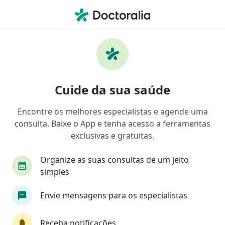
Men
Doenças Maxilomandibulares • Belém do Pará, Pará PA
Filtros
• 1
Mapa
Profissionais com experiência Doenças
Cuide da sua saúde
Maxilomandibulares, Belém do Pará
Encontre os melhores especialistas e agende uma
consulta. Baixe o App e tenha acesso a ferramentas
Qual especialização você está procurando?
exclusivas e gratuitas.
Cirurgião buco-maxilo-facial
Dentista
Esp
Organize as suas consultas de um jeito
simples
Envie mensagens para os especialistas
Receba notificações