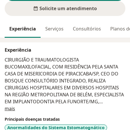
Solicite um atendimento
Experiência
Serviços
Consultórios
Planos d
Experiência
CIRURGIÃO E TRAUMATOLOGISTA
BUCOMAXILOFACIAL, COM RESIDÊNCIA PELA SANTA
CASA DE MISERICORDIA DE PIRACICABA/SP, CEO DO
BOSQUE CONSULTÓRIO INTEGRADO, REALIZA
CIRURGIAS HOSPITALARES EM DIVERSOS HOSPITAIS
NA REGIÃO METROPOLITANA DE BELÉM, ESPECIALISTA
EM IMPLANTODONTIA PELA FUNORTE/MG,
Sobre mim
MESTRANDO EM PATOLOGIA ORAL PELO CENTRO
mais
UNIVERSITÁRIO DO PARÁ (CESUPA), DOCENTE DE
Principais doenças tratadas
CURSOS DE ATUALIZAÇÃO, CAPACITAÇÃO E
Anormalidades do Sistema Estomatognático
ESPECIALIZAÇÃO.