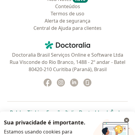
Conteúdos
Termos de uso
Alerta de segurança
Central de Ajuda para clientes
Contato
Doctoralia - Homepage
Doctoralia Brasil Serviços Online e Software Ltda
Rua Visconde do Rio Branco, 1488 - 2º andar - Batel
80420-210 Curitiba (Paraná), Brasil
Facebook
abre num novo separador
Instagram
abre num novo separador
Linkedin
abre num novo separad
Glassdoor
abre num novo se
abre num novo separador
abre num novo separador
abre num novo separador
abre num novo separado
abre num n
abre
Polska
,
Türkiye
,
España
,
Italia
,
Deutschland
,
Česko
,
abre num novo separador
abre num novo separador
abre num novo separador
abre num novo separa
abre num no
abre n
Portugal
,
México
,
Chile
,
Brasil
,
Argentina
,
Perú
,
Sua privacidade é importante.
abre num novo separad
Colombia
Estamos usando cookies para