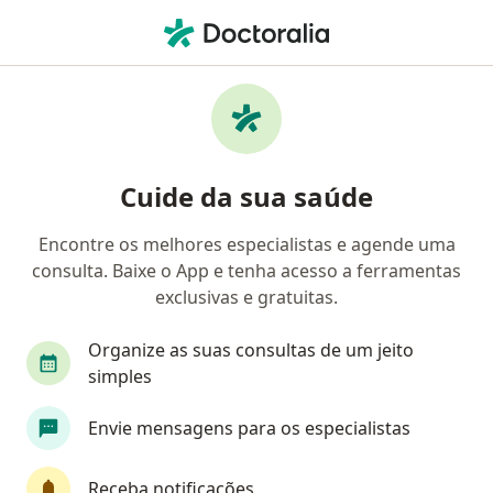
Men
Doenças Musculares • Juiz de Fora, Minas Gerais MG
Filtros
• 1
Convênio
Mapa
Profissionais com experiência Doenças
Cuide da sua saúde
Musculares, Juiz de Fora
Encontre os melhores especialistas e agende uma
consulta. Baixe o App e tenha acesso a ferramentas
Qual especialização você está procurando?
exclusivas e gratuitas.
Fisioterapeuta
Ortopedista - Traumatologista
Organize as suas consultas de um jeito
simples
Envie mensagens para os especialistas
Receba notificações