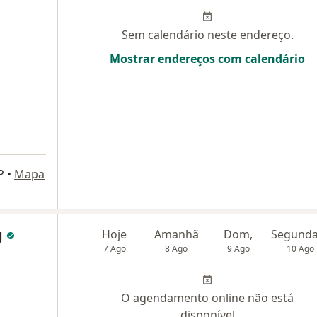
Sem calendário neste endereço.
Mostrar endereços com calendário
P
•
Mapa
g
Hoje
Amanhã
Dom,
7 Ago
8 Ago
9 Ago
10 Ago
O agendamento online não está
disponível