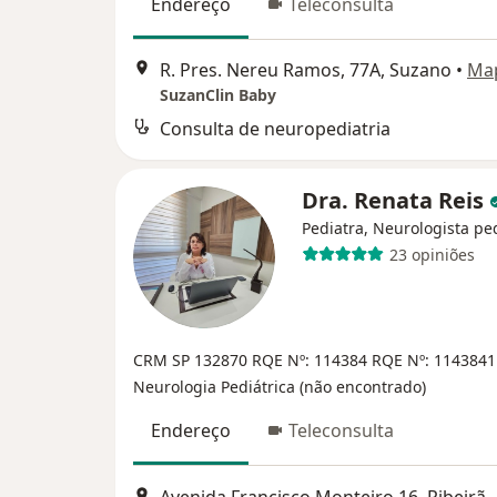
Endereço
Teleconsulta
R. Pres. Nereu Ramos, 77A, Suzano
•
Ma
SuzanClin Baby
Consulta de neuropediatria
Dra. Renata Reis
Pediatra, Neurologista ped
23 opiniões
CRM SP 132870
RQE Nº: 114384
RQE Nº: 114384
Neurologia Pediátrica (não encontrado)
Endereço
Teleconsulta
Avenida Francisco Monteiro 16, Rib