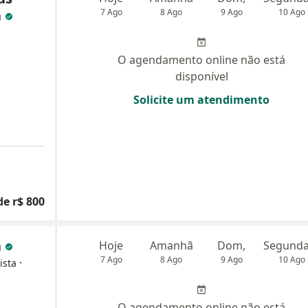
a
7 Ago
8 Ago
9 Ago
10 Ago
O agendamento online não está
disponível
Solicite um atendimento
de r$ 800
a
Hoje
Amanhã
Dom,
7 Ago
8 Ago
9 Ago
10 Ago
·
ista
O agendamento online não está