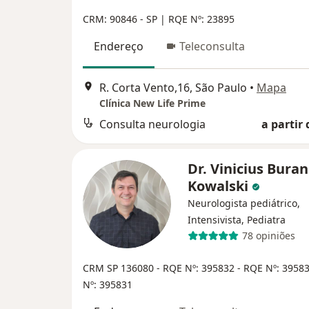
CRM: 90846 - SP | RQE Nº: 23895
Endereço
Teleconsulta
R. Corta Vento,16, São Paulo
•
Mapa
Clínica New Life Prime
Consulta neurologia
a partir 
Dr. Vinicius Buran
Kowalski
Neurologista pediátrico,
Intensivista, Pediatra
78 opiniões
CRM SP 136080
- RQE Nº: 395832
- RQE Nº: 3958
Nº: 395831