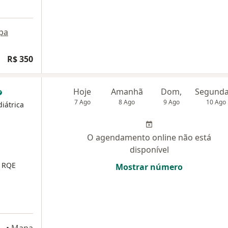
pa
R$ 350
Hoje
Amanhã
Dom,
7 Ago
8 Ago
9 Ago
10 Ago
iátrica
O agendamento online não está
disponível
1
RQE
Mostrar número
eirão Pires
•
Mapa