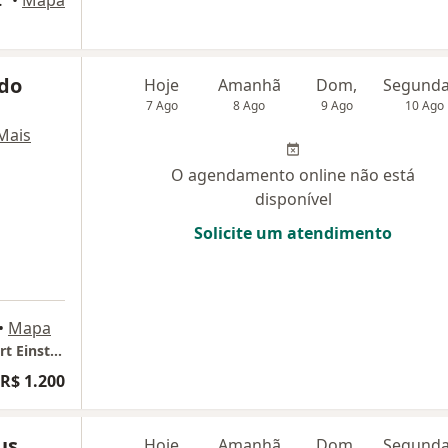
do
Hoje
Amanhã
Dom,
7 Ago
8 Ago
9 Ago
10 Ago
Mais
O agendamento online não está
disponível
Solicite um atendimento
•
Mapa
Clínica Einstein Anália Franco (Hospital Albert Einstein)
R$ 1.200
us
Hoje
Amanhã
Dom,