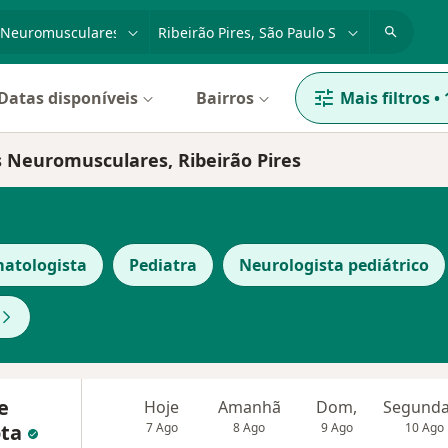
dade, doença ou nome
cidade ou região
Datas disponíveis
Bairros
Mais filtros
•
s Neuromusculares, Ribeirão Pires
matologista
Pediatra
Neurologista pediátrico
e
Hoje
Amanhã
Dom,
ota
7 Ago
8 Ago
9 Ago
10 Ago