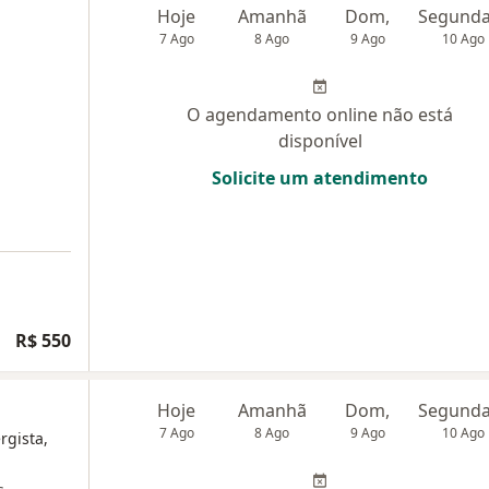
Hoje
Amanhã
Dom,
7 Ago
8 Ago
9 Ago
10 Ago
O agendamento online não está
disponível
Solicite um atendimento
R$ 550
Hoje
Amanhã
Dom,
7 Ago
8 Ago
9 Ago
10 Ago
rgista,