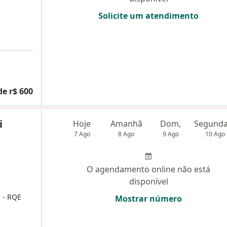
Solicite um atendimento
de r$ 600
i
Hoje
Amanhã
Dom,
7 Ago
8 Ago
9 Ago
10 Ago
O agendamento online não está
disponível
3
- RQE
Mostrar número