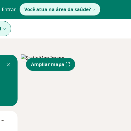
Entrar
Você atua na área da saúde?
1
Ampliar mapa
Segunda-feira
Ter,
Qua
Qui,
11 Ago
12 Ago
13 Ago