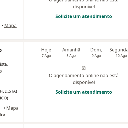
disponível
Solicite um atendimento
é
•
Mapa
o
Hoje
Amanhã
Dom,
7 Ago
8 Ago
9 Ago
10 Ago
ista,
s
O agendamento online não está
disponível
PEDISTA)
Solicite um atendimento
ICO)
o André
•
Mapa
dre