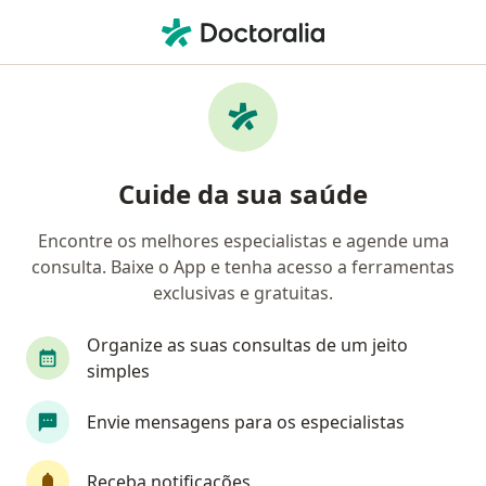
Men
Doenças Respiratórias • Lauro de Freitas, Bahia BA
Filtros
• 1
Convênio
Mapa
Profissionais com experiência Doenças
Cuide da sua saúde
respiratórias, Lauro de Freitas
Encontre os melhores especialistas e agende uma
consulta. Baixe o App e tenha acesso a ferramentas
Qual especialização você está procurando?
exclusivas e gratuitas.
Médico clínico geral
Pediatra
Pneumologis
Organize as suas consultas de um jeito
simples
Envie mensagens para os especialistas
Receba notificações