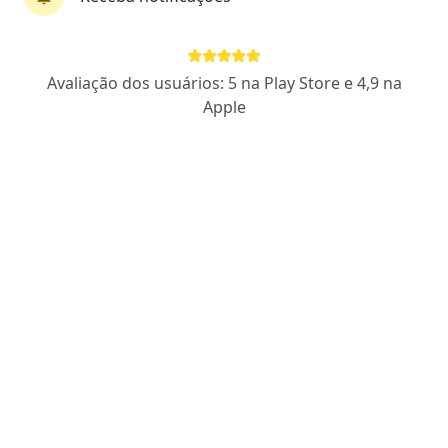
Pagamento online
Parcelamento disponível
Avaliação dos usuários: 5 na Play Store e 4,9 na
Dr. Joel Cuten
Apple
Médico clínico geral
9 opiniões
CRM BA 13222
Endereço
Teleconsulta
r sua rua seu numero, Lauro de Freitas
•
Mapa
consultas domiciliares
Consulta clínica médica
R$ 350
Esse especialista não oferece agendamento online para esse endereço.
Solicite um atendimento