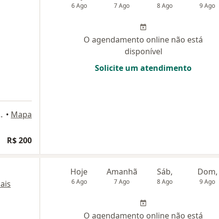
6 Ago
7 Ago
8 Ago
9 Ago
O agendamento online não está
disponível
Solicite um atendimento
3, Lauro de Freitas
•
Mapa
R$ 200
Hoje
Amanhã
Sáb,
Dom,
6 Ago
7 Ago
8 Ago
9 Ago
ais
O agendamento online não está