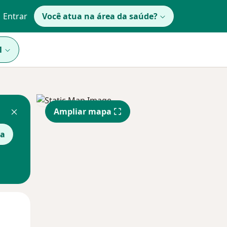
Entrar
Você atua na área da saúde?
1
Ampliar mapa
ta
Segunda-feira
Ter,
Qua
10 Ago
11 Ago
12 Ago