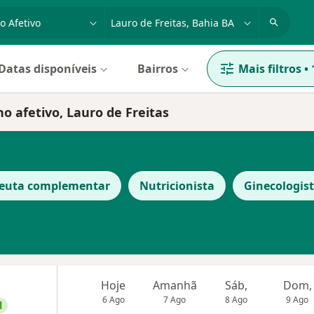
dade, doença ou nome
cidade ou região
Datas disponíveis
Bairros
Mais filtros
•
o afetivo, Lauro de Freitas
peuta complementar
Nutricionista
Ginecologis
Hoje
Amanhã
Sáb,
Dom,
6 Ago
7 Ago
8 Ago
9 Ago
l