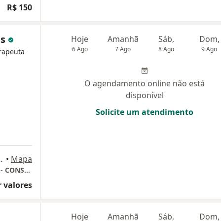
R$ 150
es
Hoje
Amanhã
Sáb,
Dom,
6 Ago
7 Ago
8 Ago
9 Ago
erapeuta
O agendamento online não está
disponível
Solicite um atendimento
ntes,, Lauro de Freitas
•
Mapa
Consultório de Psicologia Vilas do Atlântico - CONSULTA CONFIRMADA SOMENTE DEPOIS DE CONTATO VIA WHATSAPP OU TELEFONE
 valores
Hoje
Amanhã
Sáb,
Dom,