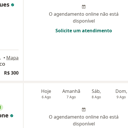
gues
O agendamento online não está
disponível
Solicite um atendimento
o, Lauro de Freitas
•
Mapa
ICO
R$ 300
Hoje
Amanhã
Sáb,
Dom,
6 Ago
7 Ago
8 Ago
9 Ago
l
tone
O agendamento online não está
disponível