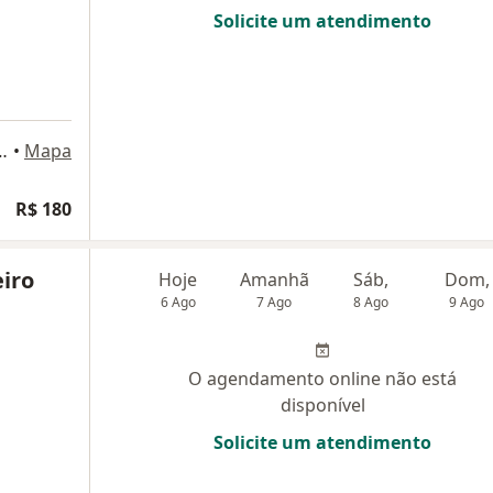
Solicite um atendimento
Empresarial 290, Salvador
•
Mapa
R$ 180
iro
Hoje
Amanhã
Sáb,
Dom,
6 Ago
7 Ago
8 Ago
9 Ago
O agendamento online não está
disponível
Solicite um atendimento