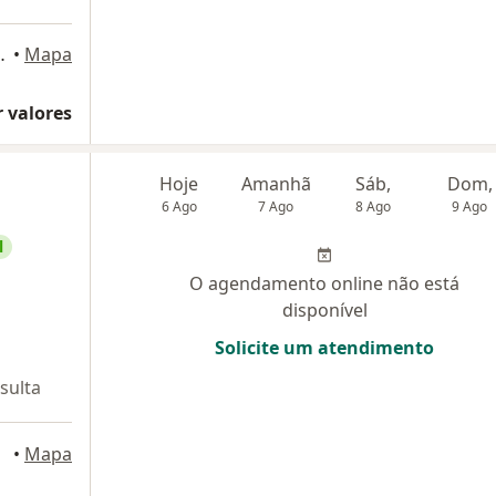
248, Lauro de Freitas
•
Mapa
 valores
Hoje
Amanhã
Sáb,
Dom,
6 Ago
7 Ago
8 Ago
9 Ago
l
O agendamento online não está
disponível
Solicite um atendimento
sulta
•
Mapa