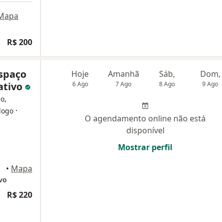
Mapa
R$ 200
Espaço
Hoje
Amanhã
Sáb,
Dom,
ativo
6 Ago
7 Ago
8 Ago
9 Ago
o,
·
logo
O agendamento online não está
disponível
Mostrar perfil
itas
•
Mapa
ivo
R$ 220