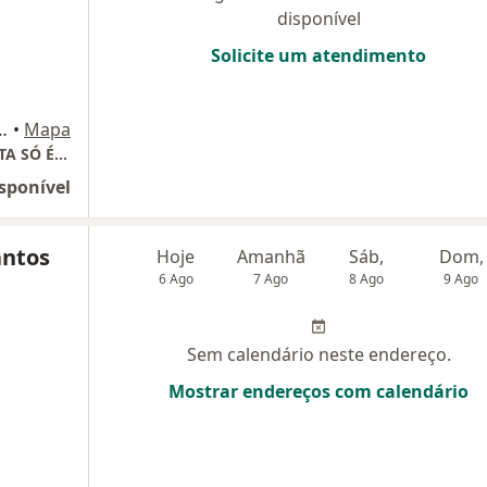
disponível
Solicite um atendimento
rade Center, Vilas do Atlântico, Lauro de Freitas
•
Mapa
VILAS CLINICA de PSICOLOGIA sua CONSULTA SÓ É CONFIRMADA SE TELEFONAR
sponível
antos
Hoje
Amanhã
Sáb,
Dom,
6 Ago
7 Ago
8 Ago
9 Ago
Sem calendário neste endereço.
Mostrar endereços com calendário