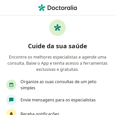
Men
Doenças Retinianas • Salvador, Bahia BA
Filtros
• 1
Convênio
Mapa
Profissionais com experiência Doenças
Cuide da sua saúde
Retinianas, Salvador
Encontre os melhores especialistas e agende uma
consulta. Baixe o App e tenha acesso a ferramentas
Qual especialização você está procurando?
exclusivas e gratuitas.
Oftalmologista
Cirurgião plástico
Anestes
Organize as suas consultas de um jeito
simples
Envie mensagens para os especialistas
Receba notificações