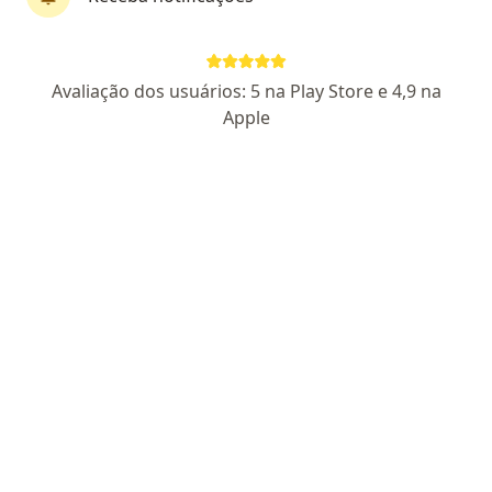
Dra. Verônica Castro Lima
Avaliação dos usuários: 5 na Play Store e 4,9 na
·
Mais
Oftalmologista
Apple
62 opiniões
CRM BA 17118
RQE 10759
Endereço 1
Endereço 2
Endereço 3
Endereç
Av. Antônio Carlos Magalhães, 771 (Ed. Empresarial Torre do Parque - Salas 607-610), Salvador
•
Mapa
Clínica ProVer
Consulta especializada de retina
a partir de r$ 300
Esse especialista não oferece agendamento online para esse endereço.
Solicite um atendimento