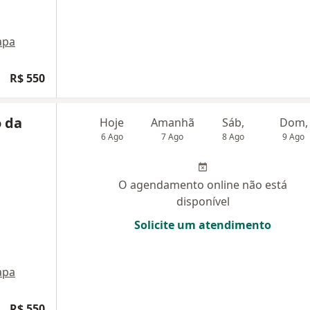
apa
R$ 550
o da
Hoje
Amanhã
Sáb,
Dom,
6 Ago
7 Ago
8 Ago
9 Ago
O agendamento online não está
disponível
Solicite um atendimento
apa
R$ 550