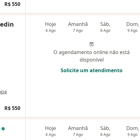
R$ 550
zedin
Hoje
Amanhã
Sáb,
Dom,
6 Ago
7 Ago
8 Ago
9 Ago
O agendamento online não está
disponível
Solicite um atendimento
apa
R$ 550
a
Hoje
Amanhã
Sáb,
Dom,
6 Ago
7 Ago
8 Ago
9 Ago