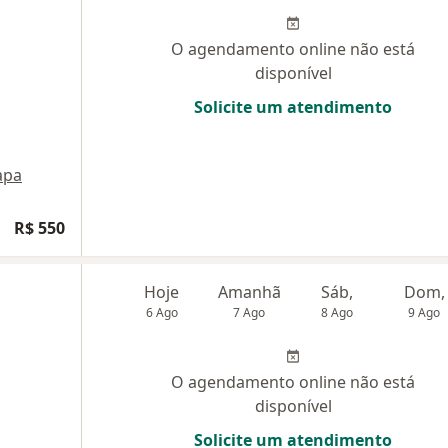
O agendamento online não está
disponível
Solicite um atendimento
apa
R$ 550
Hoje
Amanhã
Sáb,
Dom,
6 Ago
7 Ago
8 Ago
9 Ago
O agendamento online não está
disponível
Solicite um atendimento