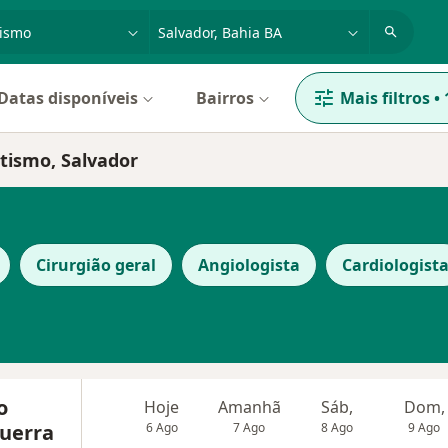
dade, doença ou nome
cidade ou região
Datas disponíveis
Bairros
Mais filtros
•
tismo, Salvador
Cirurgião geral
Angiologista
Cardiologist
o
Hoje
Amanhã
Sáb,
Dom,
Guerra
6 Ago
7 Ago
8 Ago
9 Ago