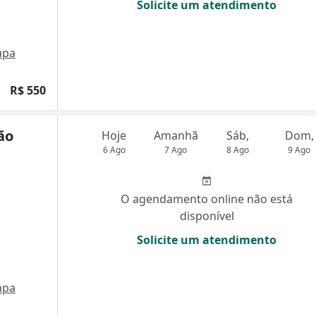
Solicite um atendimento
apa
R$ 550
ão
Hoje
Amanhã
Sáb,
Dom,
6 Ago
7 Ago
8 Ago
9 Ago
O agendamento online não está
disponível
Solicite um atendimento
apa