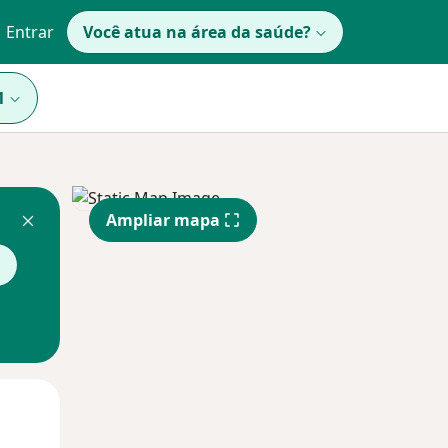
Entrar
Você atua na área da saúde?
1
Ampliar mapa
a
Segunda-feira
Ter,
Qua
10 Ago
11 Ago
12 Ago