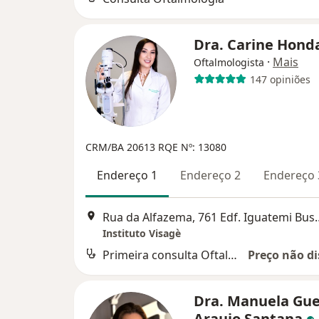
Dra. Carine Hond
·
Mais
Oftalmologista
147 opiniões
CRM/BA 20613
RQE Nº: 13080
Endereço 1
Endereço 2
Endereço 
Rua da Alfazema, 761 Edf. Iguatemi Business e Fl
Instituto Visagè
Primeira consulta Oftalmologia
Preço não di
Dra. Manuela Gue
Araujo Santana