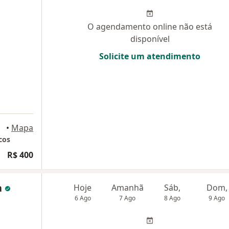
O agendamento online não está
disponível
Solicite um atendimento
•
Mapa
cos
R$ 400
a
Hoje
Amanhã
Sáb,
Dom,
6 Ago
7 Ago
8 Ago
9 Ago