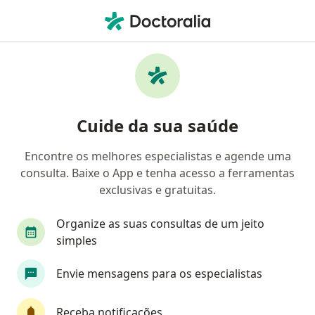
Men
Doenças Reumáticas • Rio de Janeiro, Rio de Janeiro RJ
Filtros
• 1
Convênio
Mapa
Profissionais com experiência Doenças
Cuide da sua saúde
Reumáticas, Rio de Janeiro
Encontre os melhores especialistas e agende uma
consulta. Baixe o App e tenha acesso a ferramentas
Qual especialização você está procurando?
exclusivas e gratuitas.
Reumatologista
Médico clínico geral
Gene
Organize as suas consultas de um jeito
simples
Envie mensagens para os especialistas
Receba notificações