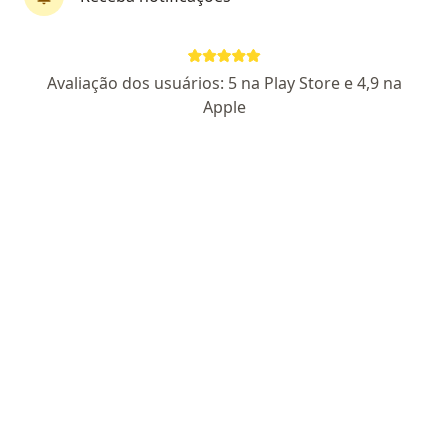
Dr. Durival de Farias
Avaliação dos usuários: 5 na Play Store e 4,9 na
·
Mais
Médico clínico geral
Apple
CRM RJ 135987-8
Avenida das Américas 4200, Bl09 Ed. Paris - Sala 109B, Rio de Janeiro
•
Mapa
CEMDOR
Consulta neurologia
Consultar valores
Esse especialista não oferece agendamento online para esse endereço.
Solicite um atendimento