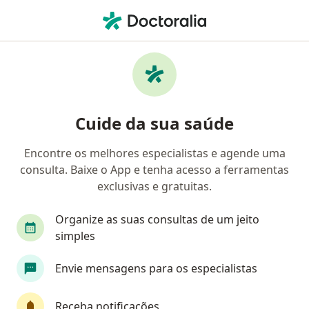
Men
Dor Intratável • Rio de Janeiro, Rio de Janeiro RJ
Filtros
• 1
Convênio
Mapa
Profissionais com experiência Dor
Cuide da sua saúde
Intratável, Rio de Janeiro
Encontre os melhores especialistas e agende uma
consulta. Baixe o App e tenha acesso a ferramentas
Qual especialização você está procurando?
exclusivas e gratuitas.
Especialista em Dor
Anestesiologista
Médi
Organize as suas consultas de um jeito
simples
Envie mensagens para os especialistas
Receba notificações