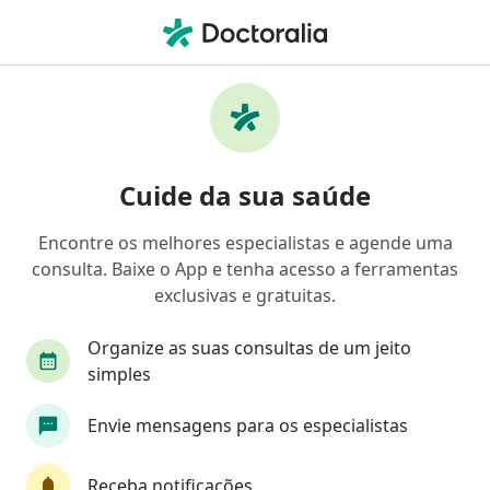
Men
Menopausa • Juiz de Fora, Minas Gerais MG
Filtros
• 1
Convênio
Mapa
Profissionais com experiência Menopausa,
Cuide da sua saúde
Juiz de Fora
Encontre os melhores especialistas e agende uma
consulta. Baixe o App e tenha acesso a ferramentas
Qual especialização você está procurando?
exclusivas e gratuitas.
Ginecologista
Endocrinologista
Nutricion
Organize as suas consultas de um jeito
simples
Envie mensagens para os especialistas
Receba notificações