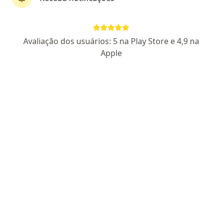
Pagamento online
Parcelamento disponível
Avaliação dos usuários: 5 na Play Store e 4,9 na
Dra. Regina Costa
Apple
·
Mais
Psicóloga
16 opiniões
CRP MG 77771
Endereço
Teleconsulta
Galeria Ali Halfeld, 58, Juiz de Fora
•
Mapa
Espaço Terapêutico Florescimento
Primeira consulta psicologia
R$ 120
Esse especialista não oferece agendamento online para esse endereço.
Solicite um atendimento