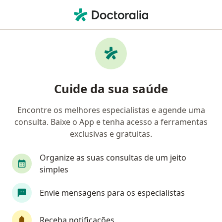
Men
Dor Orofacial • Santo André, São Paulo SP
Filtros
• 1
Convênio
Mapa
Profissionais com experiência Dor orofacial,
Cuide da sua saúde
Santo André
Encontre os melhores especialistas e agende uma
consulta. Baixe o App e tenha acesso a ferramentas
Qual especialização você está procurando?
exclusivas e gratuitas.
Dentista
Cirurgião buco-maxilo-facial
Fis
Organize as suas consultas de um jeito
simples
Envie mensagens para os especialistas
Receba notificações