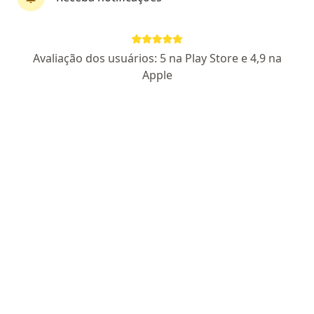
Pagamento online
Parcelamento disponível
Avaliação dos usuários: 5 na Play Store e 4,9 na
Dr. Thiago Ramos
Apple
·
Mais
Dermatologista
41 opiniões
CRM MG 86582
RQE 66170
Endereço 1
Endereço 2
Teleconsulta
R. Dom Pedro 1, 277 - São Sebastiao- MG, Conselheiro Lafaiete
•
Mapa
Centro de Especialidades Médicas São José
Primeira consulta Dermatologia
R$ 350
Esse especialista não oferece agendamento online para esse endereço.
Solicite um atendimento