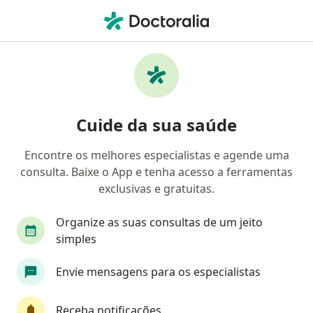
Men
Eflúvio Telógeno • Conselheiro Lafaiete, Minas Gerais MG
Filtros
• 1
Convênio
Mapa
Profissionais com experiência Eflúvio
Cuide da sua saúde
telógeno, Conselheiro Lafaiete
Encontre os melhores especialistas e agende uma
consulta. Baixe o App e tenha acesso a ferramentas
Qual especialização você está procurando?
exclusivas e gratuitas.
Dermatologista
Organize as suas consultas de um jeito
simples
Envie mensagens para os especialistas
Receba notificações