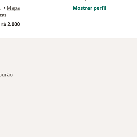
ampo Mourão
•
Mapa
Mostrar perfil
cas
 r$ 2.000
Mourão
onadas em Campo Mourão