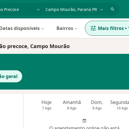
dade, doença ou nome
cidade ou região
Datas disponíveis
Bairros
Mais filtros
•
ação precoce, Campo Mourão
ão geral
Hoje
Amanhã
Dom,
7 Ago
8 Ago
9 Ago
10 Ago
O agendamento online não está