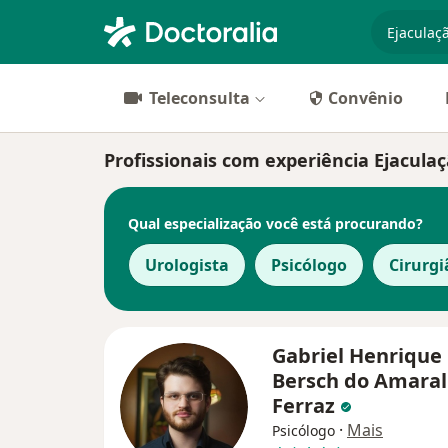
especiali
Teleconsulta
Convênio
Profissionais com experiência Ejacul
Qual especialização você está procurando?
Urologista
Psicólogo
Cirurgi
Gabriel Henrique
Bersch do Amaral
Ferraz
·
Mais
Psicólogo