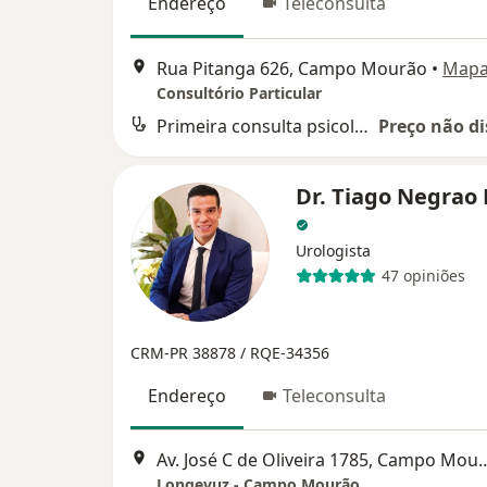
Endereço
Teleconsulta
Rua Pitanga 626, Campo Mourão
•
Map
Consultório Particular
Primeira consulta psicologia
Preço não di
Dr. Tiago Negrao
Urologista
47 opiniões
CRM-PR 38878 / RQE-34356
Endereço
Teleconsulta
Av. José C de Oliveira 17
Longevuz - Campo Mourão