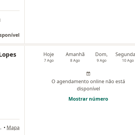
a
sponível
 Lopes
Hoje
Amanhã
Dom,
7 Ago
8 Ago
9 Ago
10 Ago
O agendamento online não está
disponível
Mostrar número
85, Campo Mourão
•
Mapa