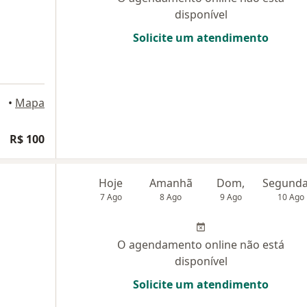
disponível
Solicite um atendimento
•
Mapa
R$ 100
Hoje
Amanhã
Dom,
7 Ago
8 Ago
9 Ago
10 Ago
O agendamento online não está
disponível
Solicite um atendimento