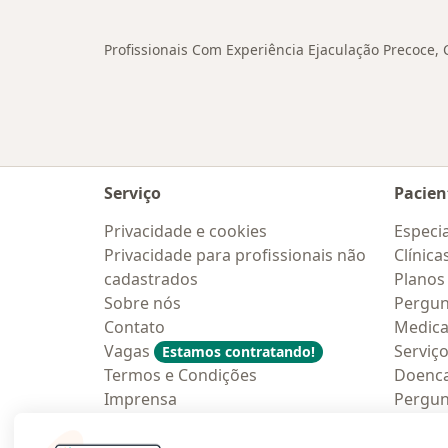
Profissionais Com Experiência Ejaculação Precoce
Serviço
Pacien
Privacidade e cookies
Especia
Privacidade para profissionais não
Clínica
cadastrados
Planos
Sobre nós
Pergun
Contato
Medic
Vagas
Serviç
Estamos contratando!
Termos e Condições
Doenc
Imprensa
Pergun
Lei da Igualdade Salarial
Aplica
Blog p