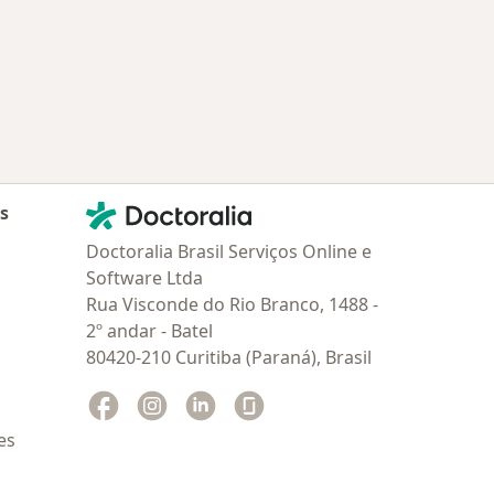
Contato
Doctoralia - Homepage
as
Doctoralia Brasil Serviços Online e
Software Ltda
Rua Visconde do Rio Branco, 1488 -
2º andar - Batel
80420-210 Curitiba (Paraná), Brasil
Facebook
abre num novo separador
Instagram
abre num novo separador
Linkedin
abre num novo separador
Glassdoor
abre num novo separador
es