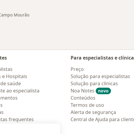
, Campo Mourão
tes
Para especialistas e clínic
listas
Preço
s e Hospitais
Solução para especialistas
 de saúde
Solução para clinicas
te ao especialista
Noa Notes
novo
amentos
Conteúdos
os
Termos de uso
as
Alerta de segurança
tas frequentes
Central de Ajuda para client
ções móveis
ara pacientes