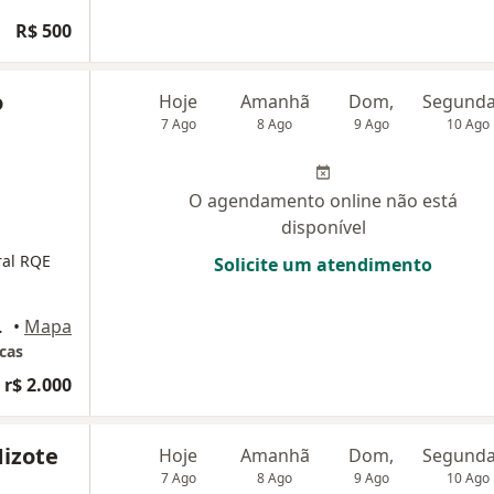
R$ 500
o
Hoje
Amanhã
Dom,
7 Ago
8 Ago
9 Ago
10 Ago
O agendamento online não está
disponível
ral RQE
Solicite um atendimento
ampo Mourão
•
Mapa
cas
 r$ 2.000
Mizote
Hoje
Amanhã
Dom,
7 Ago
8 Ago
9 Ago
10 Ago