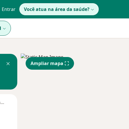
Entrar
Você atua na área da saúde?
1
Ampliar mapa
Segunda-feira
Ter,
Qua
Qui,
11 Ago
12 Ago
13 Ago