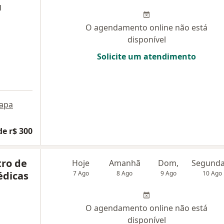
l
O agendamento online não está
disponível
Solicite um atendimento
apa
de r$ 300
tro de
Hoje
Amanhã
Dom,
édicas
7 Ago
8 Ago
9 Ago
10 Ago
O agendamento online não está
disponível