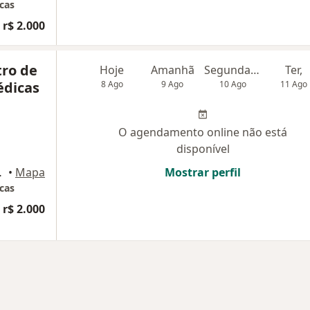
cas
 r$ 2.000
tro de
Hoje
Amanhã
Segunda-feira
Ter,
édicas
8 Ago
9 Ago
10 Ago
11 Ago
O agendamento online não está
disponível
ampo Mourão
•
Mapa
Mostrar perfil
cas
 r$ 2.000