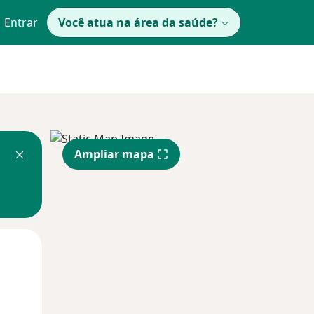
Entrar
Você atua na área da saúde?
Ampliar mapa
Qua
Qui,
Sex,
12 Ago
13 Ago
14 Ago