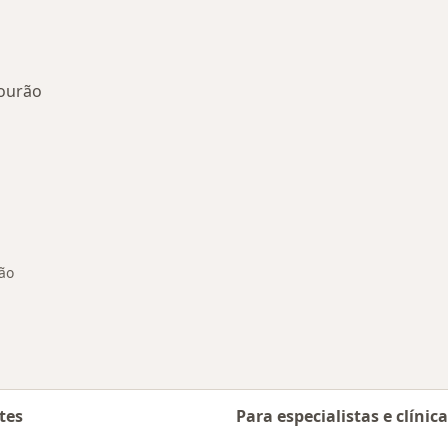
Mourão
onadas em Campo Mourão
ão
tes
Para especialistas e clínic