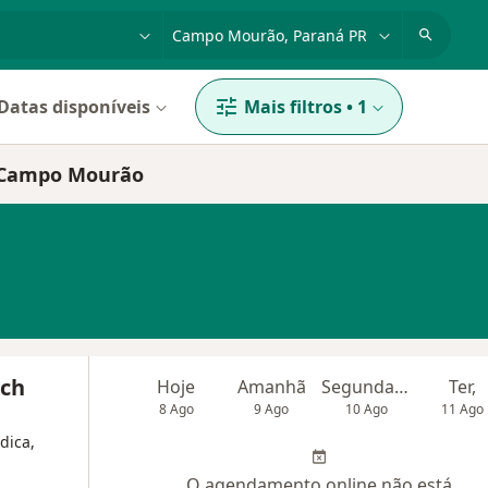
dade, doença ou nome
cidade ou região
Datas disponíveis
Mais filtros
•
1
e, Campo Mourão
uch
Hoje
Amanhã
Segunda-feira
Ter,
8 Ago
9 Ago
10 Ago
11 Ago
dica,
O agendamento online não está