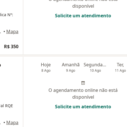
disponível
ica Nº:
Solicite um atendimento
, Campo Mourão
•
Mapa
R$ 350
o
Hoje
Amanhã
Segunda-feira
Ter,
8 Ago
9 Ago
10 Ago
11 Ago
O agendamento online não está
disponível
ral RQE
Solicite um atendimento
ampo Mourão
•
Mapa