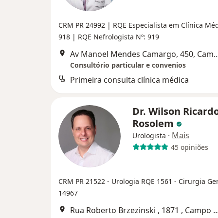
CRM PR 24992
| RQE Especialista em Clínica Méd
918
| RQE Nefrologista Nº: 919
Av Manoel Mendes Camargo, 450
Consultório particular e convenios
Primeira consulta clínica médica
Dr. Wilson Ricard
Rosolem
·
Mais
Urologista
45 opiniões
CRM PR 21522
- Urologia RQE 1561
- Cirurgia Ge
14967
Rua Roberto Brzezinski , 1871 , C