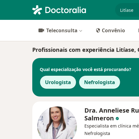
especiali
Teleconsulta
Convênio
Profissionais com experiência Litías
Qual especialização você está procurando?
Urologista
Nefrologista
Dra. Anneliese R
Salmeron
Especialista em clínica mé
Nefrologista