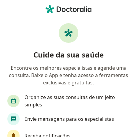
Men
Endometriose • Taboão Da Serra, São Paulo SP
Filtros
• 1
Convênio
Mapa
Profissionais com experiência
Cuide da sua saúde
Endometriose, Taboão Da Serra
Encontre os melhores especialistas e agende uma
consulta. Baixe o App e tenha acesso a ferramentas
Qual especialização você está procurando?
exclusivas e gratuitas.
Ginecologista
Fisioterapeuta
Generalista
Organize as suas consultas de um jeito
simples
Envie mensagens para os especialistas
Receba notificações