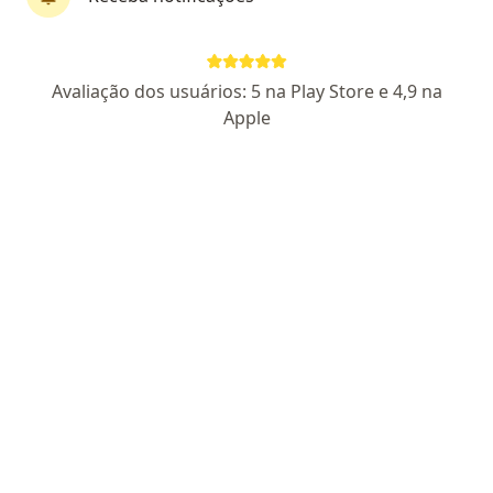
Dr. Manoel Alide de Oliveira Junior
Avaliação dos usuários: 5 na Play Store e 4,9 na
·
Mais
Ginecologista
Apple
180 opiniões
CRM 27405 SP - RQE 8897 - RQE 8898
Pacientes fiéis
Rua Caetano Barrella 179, Taboão Da Serra
•
Mapa
Consultório particular
Consulta ginecologia
R$ 200
Esse especialista não oferece agendamento online para esse endereço.
Solicite um atendimento