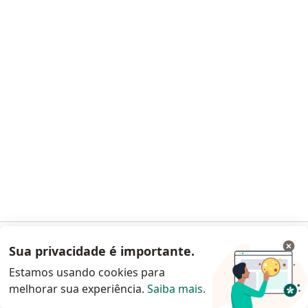
Solicite um atendimento
Dr. Rodrigo Tristao Nunes
Médico acupunturista, Ortopedista - traumatologista
CRM: 51514 - MG
RQE 21738
RQE 34652
Av. Ibirama, 1214 , Taboão Da Serra
•
Mapa
Hospital Geral Pirajussara
Sua privacidade é importante.
Acessar App
Esse especialista não oferece agendamento online para esse endereço.
Estamos usando cookies para
melhorar sua experiência.
Saiba mais
.
Continuar pelo site da Doctoralia
Solicite um atendimento