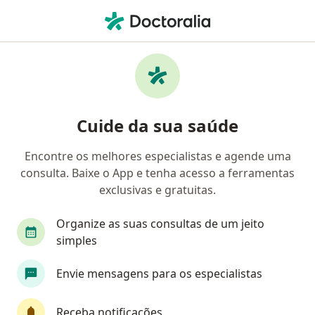
Men
Médico Acupunturista • Taboão Da Serra, São Paulo SP
Filtros
Convênio
Mapa
Médicos acupunturistas em Taboão Da
Cuide da sua saúde
Serra
Encontre os melhores especialistas e agende uma
consulta. Baixe o App e tenha acesso a ferramentas
Qual é o seu convênio?
exclusivas e gratuitas.
Organize as suas consultas de um jeito
simples
Envie mensagens para os especialistas
Receba notificações