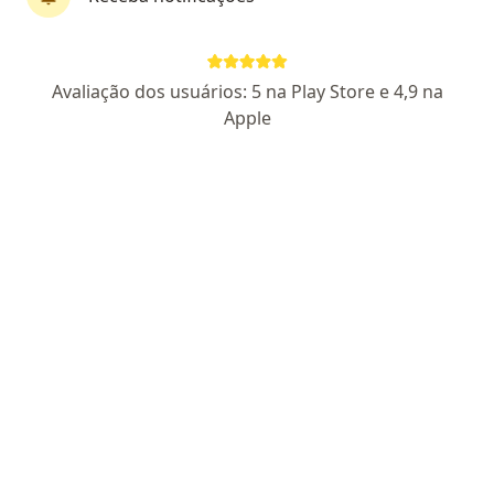
Dr. Nelson Tavares Silva
·
Mais
Médico acupunturista, Homeopata, Nutrólogo
12 opiniões
Avaliação dos usuários: 5 na Play Store e 4,9 na
CRO SP 157734
Apple
Endereço
Teleconsulta
Rua Elizabetta Lips, 284, Taboão Da Serra
•
Mapa
Clinica Engamed
Acupuntura
a partir de r$ 150
Esse especialista não oferece agendamento online para esse endereço.
Solicite um atendimento