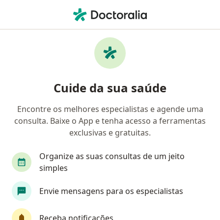
Men
Envelhecimento Facial • São José do Rio Preto, São Paulo SP
Filtros
• 1
Convênio
Mapa
Profissionais com experiência
Cuide da sua saúde
Envelhecimento facial, São José do Rio Preto
Encontre os melhores especialistas e agende uma
consulta. Baixe o App e tenha acesso a ferramentas
Qual especialização você está procurando?
exclusivas e gratuitas.
Dermatologista
Dentista
Especialista em
Organize as suas consultas de um jeito
simples
Envie mensagens para os especialistas
Receba notificações