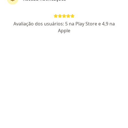
Dr. Igor D' Amico
Avaliação dos usuários: 5 na Play Store e 4,9 na
·
Mais
Dentista
Apple
117 opiniões
CRO SP 97116
Rua São José, N. 96, São José do Rio Preto
•
Mapa
clínica la santé
Primeira consulta Odontológica
Preço não disponível
Esse especialista não oferece agendamento online para esse endereço.
Solicite um atendimento