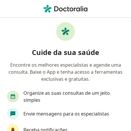
Men
Dermatologista • São José do Rio Preto, São Paulo SP
Filtros
Convênio
Mapa
Dermatologistas em São José do Rio Preto
Cuide da sua saúde
Encontre os melhores especialistas e agende uma
Qual é o seu convênio?
consulta. Baixe o App e tenha acesso a ferramentas
Unimed
Bradesco Saúde
Sul América Saú
exclusivas e gratuitas.
Organize as suas consultas de um jeito
simples
Envie mensagens para os especialistas
Receba notificações