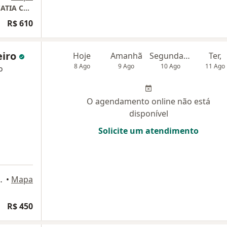
CONSULTORIO MEDICO DE INFECTOLOGIA CATIA CARPINELLI
R$ 610
eiro
Hoje
Amanhã
Segunda-feira
Ter,
8 Ago
9 Ago
10 Ago
11 Ago
o
O agendamento online não está
disponível
Solicite um atendimento
1/72 - Santana, São Paulo
•
Mapa
R$ 450