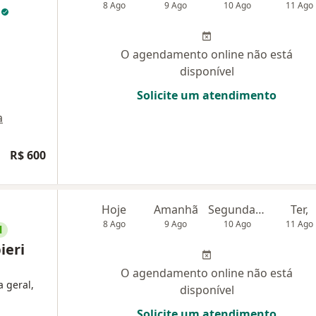
8 Ago
9 Ago
10 Ago
11 Ago
r
O agendamento online não está
disponível
Solicite um atendimento
a
R$ 600
Hoje
Amanhã
Segunda-feira
Ter,
8 Ago
9 Ago
10 Ago
11 Ago
l
ieri
O agendamento online não está
a geral,
disponível
Solicite um atendimento