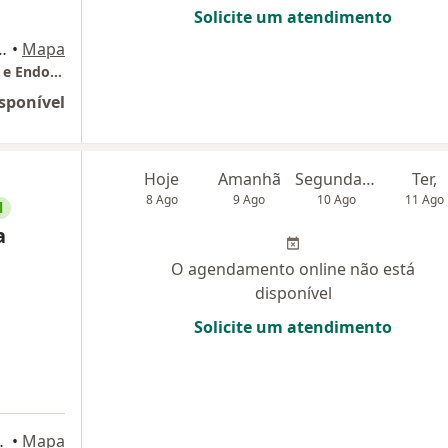
Solicite um atendimento
 conjuntos 61 e 62, São Paulo
•
Mapa
Instituto Fábio Haddad de Cirurgia Vascular e Endovascular
sponível
Hoje
Amanhã
Segunda-feira
Ter,
8 Ago
9 Ago
10 Ago
11 Ago
l
a
O agendamento online não está
disponível
Solicite um atendimento
2, São Paulo
•
Mapa