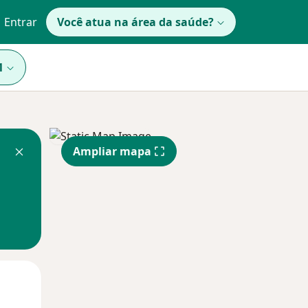
Entrar
Você atua na área da saúde?
1
Ampliar mapa
Qua
Qui,
Sex,
12 Ago
13 Ago
14 Ago