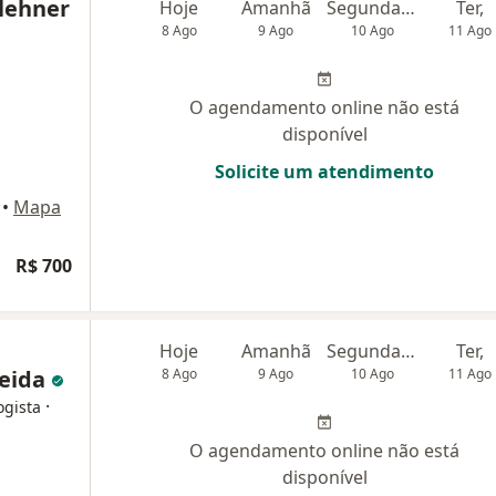
lehner
Hoje
Amanhã
Segunda-feira
Ter,
8 Ago
9 Ago
10 Ago
11 Ago
O agendamento online não está
disponível
Solicite um atendimento
•
Mapa
R$ 700
Hoje
Amanhã
Segunda-feira
Ter,
meida
8 Ago
9 Ago
10 Ago
11 Ago
·
ogista
O agendamento online não está
disponível