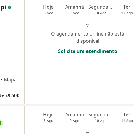
ppi
Hoje
Amanhã
Segunda-feira
Ter,
8 Ago
9 Ago
10 Ago
11 Ago
O agendamento online não está
disponível
Solicite um atendimento
•
Mapa
de r$ 500
Hoje
Amanhã
Segunda-feira
Ter,
8 Ago
9 Ago
10 Ago
11 Ago
l