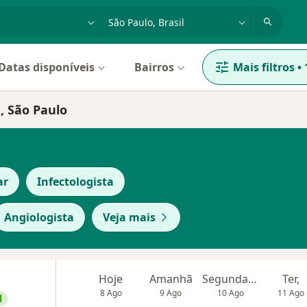
dade, doença ou nome
cidade ou região
Datas disponíveis
Bairros
Mais filtros
•
a, São Paulo
ar
Infectologista
Angiologista
Veja mais
Hoje
Amanhã
Segunda-feira
Ter,
8 Ago
9 Ago
10 Ago
11 Ago
l