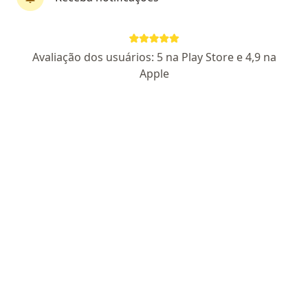
Perfil novo
Avaliação dos usuários: 5 na Play Store e 4,9 na
Clarissa Pesenti
Apple
·
Mais
Psicóloga
6 opiniões
CRP RS 15802
Rua: Rio Grande do Norte 1435, Belo Horizonte
•
Mapa
Consultório online
Consulta Psicologia
R$ 200
Esse especialista não oferece agendamento online para esse endereço.
Solicite um atendimento