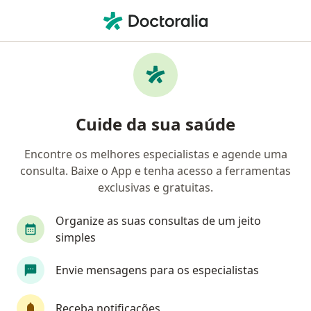
Men
Estresse • Belo Horizonte, Minas Gerais MG
Filtros
• 1
Convênio
Mapa
Profissionais com experiência Estresse, Belo
Cuide da sua saúde
Horizonte
Encontre os melhores especialistas e agende uma
consulta. Baixe o App e tenha acesso a ferramentas
Qual especialização você está procurando?
exclusivas e gratuitas.
Psicólogo
Psiquiatra
Psicanalista
Méd
Organize as suas consultas de um jeito
simples
Envie mensagens para os especialistas
Receba notificações