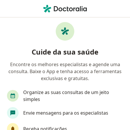
Men
Estresse • São Gonçalo, Rio de Janeiro RJ
Filtros
• 1
Convênio
Mapa
Profissionais com experiência Estresse, São
Cuide da sua saúde
Gonçalo
Encontre os melhores especialistas e agende uma
consulta. Baixe o App e tenha acesso a ferramentas
Qual especialização você está procurando?
exclusivas e gratuitas.
Psicólogo
Psiquiatra
Psicanalista
Car
Organize as suas consultas de um jeito
simples
Envie mensagens para os especialistas
Receba notificações